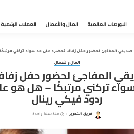
البورصات العالمية
المال والأعمال
العملات الرقمية
ديقي المفاجئ لحضور حفل زفاف نحضره على حد سواء تركني مرتبكًا – 
المال والأعمال
قي المفاجئ لحضور حفل زفاف
واء تركني مرتبكًا – هل هو عل
ردود فيكي رينال
فريق التحرير
منذ سنة واحدة
Posted
by