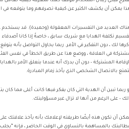
قترح فيكي رينال استخدام موقف كهذا لمعرفة كيفية تعامل شر
ذا يمكن أن يكشف الكثير عن كيفية تصرفهم وما يتوقعه في ا
ناك العديد من التفسيرات المعقولة (وحميدة). قد يستخدم ، 
قسيم تكلفة الهدايا مع شريك سابق ، خاصةً إذا كانا أصدقاء ل
كرها لك ، دون التفكير في الأمر. ربما يحاول التواصل بأنه يتوق
شتركة في العلاقة ، ووضع هذا عن طريق الخطأ في نفس الفئة 
لإقامة المشتركة – دون أن يدرك أنه عندما يتعلق الأمر بالهداي
تمتع بالاتصال الشخصي الذي يأخذ زمام المبادرة.
و ربما تبين أن الهدية التي كان يفكر فيها كانت أغلى مما كان 
لك – على الرغم من أنها لا تزال غير مسؤوليتك.
مكن أن تكون هذه أيضًا طريقته لإعلامك بأنه يأخذ علاقتك عل
طالبتك بالمساهمة بالتساوي في الوقت الحاضر ، فإنه “يجلب 