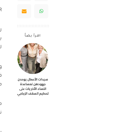
AR ، عبر 
ر
اقرأ يضاً
ي
ل
و
ف
سيدات الأعمال يوحدن
جهودهن لمساعدة
م
النساء الأخريات على
تحطيم السقف الزجاجي
م
ن