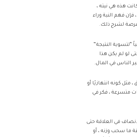
نت هذه هي نيته ،
فإن فهم النية وراء
 فرصة لشرح ذلك.
ً “لتسوية النتيجة”
تى لو لم يكن هذا
ير الناس في المال.
مثل كونه انتهازيًا أو
ات متسرعة ، فكر في
نصاف في العلاقة حتى
قة ما سحب وزنه ، أو