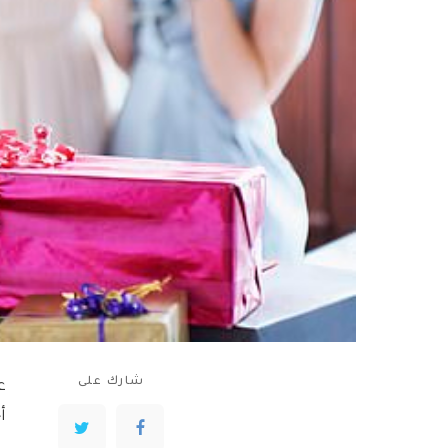
شارك على
ع
أ