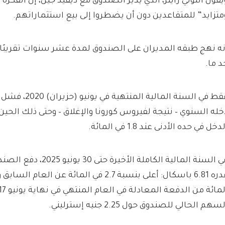
يقول أنتوني راينر، الذي يدير الصندوق مع ديفيد جين، إن الفكرة 
متزايد” للمتقاعدين دون أن يضطروا إلى بيع استثماراتهم.
نه نهج طبقه المديران على الصندوق لمدة عشر سنوات تقريبًا – 
د ما.
فقط في السنة المالية
خله السنوي – نتيجة لفيروس كورونا والإغلاق – وحتى ذلك الحي
دخل في حده الأدنى عند 1.8 في المائة.
في السنة المالية الكاملة الأ
سهم الحالي للصندوق حول 2.25 جنيه إسترليني.