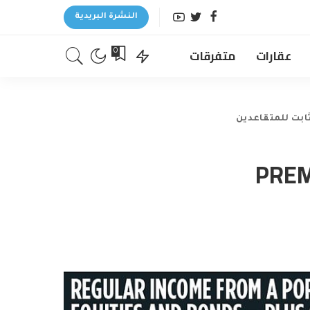
النشرة البريدية
عقارات
متفرقات
0
هري الحذر من PREMIER