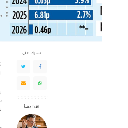
شارك على
ا
م
اقرأ يضاً
سن