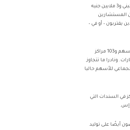
يتمتع الصندوق بتدفقات شهرية تتراوح بين 2 مليون جنيه إسترليني و3 ملايين جنيه
من المستشارين
 يقتربون – أو في –
ويعتمد دخل الصندوق على محفظة متنوعة تتألف من 87 حيازة أسهم و103 مراكز
 ونادرا ما تتجاوز
مثل التعرض الجماعي للأسهم حاليا
ز في السندات التي
 إس.
ون أيضًا على توليد