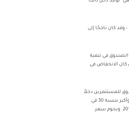
هي “توليد دخل ثابت
وقد كان ناجحًا إلى
 المنتهية في يونيو (حزيران) 2020، فشل الصندوق في تنمية
ن كان الانخفاض في
خيرة حتى 30 يونيو 2025، دفع الصندوق للمستثمرين دخلاً
قدره 6.81 باسكال: أعلى بنسبة 2.7 في المائة عن العام السابق وأكبر بنسبة 30 في
المائة من الدفعة المعادلة في العام المنتهي في نهاية يونيو 2017. ويحوم سعر