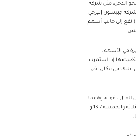
حو الدخل، مثل شركة
أرباح بنسبة 6.05 في المائة)، وشركة جيبسون إنيرجي
مائة)، وشركة ريو تينتو (6.1 في المائة) تقع إلى جانب أسهم
يكس.
رة في الأسهم،
تقليصها إذا استمرت
 عليها في مكان آخر،
المال – قوية، وهو ما
يسعى إليه المتقاعدون. وكانت العائدات الإجمالية السابقة والثلاثة والخمسة 13.7 و