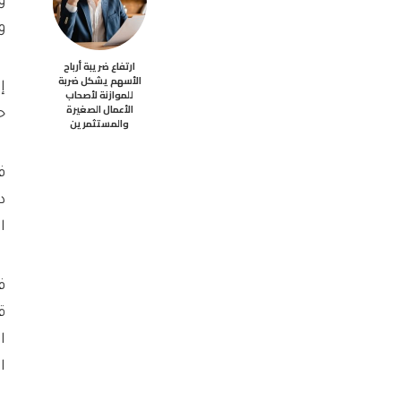
و
و
ارتفاع ضريبة أرباح
الأسهم يشكل ضربة
إ
للموازنة لأصحاب
الأعمال الصغيرة
ح
والمستثمرين
د
ال
ال