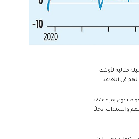
Premier أنها أنشأت وسيلة مثالية لأولئك
هم في التقاعد.
يطلق عليه اسم Premier Miton Cautious Monthly Income، وهو صندوق بقيمة 227
هم والسندات، دخلاً