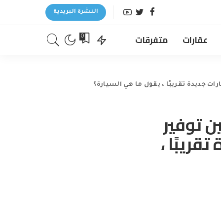
النشرة البريدية
عقارات
متفرقات
0
 للسائقين توفير
تقريبًا ،