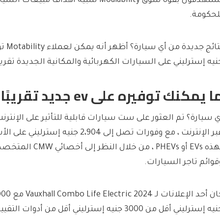
يستهدفون بقوة سوق Moalability لتلبية أهداف مب
لحكومة.
نيه إسترليني على السيارات الكهربائية والمكانية الجديدة تقريب
ا يمكنك توفيره على ev جديد تقريبًا
ي سيارة؟ تم العثور على ست سيارات قابلية للتأثير على الإنترن
عبر الإنترنت ، مع وفورات تصل إلى 2،904 جني
قوائم تاجر السيارات.
ه إسترليني أقل من 3000 جنيه إسترليني أقل من أدوات التقييم التي تشير إليها.