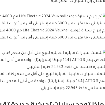
لانتقال إلى السيارات الكهربائية.”
رليني – ما يقرب من 3000 جنيه إسترليني أقل من أدوات التقييم تقترح
ملت سيارات قابلية القابلية للبيع على أقل من سعر كتاب تق
بهم ATTO 3 (144 جنيهًا إسترلينيًا) – واحدة من أدنى المد
سها هي فقط 22،943 جنيه إسترليني
ماذا توجد سيارات تحركية جديدة تقريب