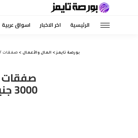
الرئيسية
اخر الاخبار
اسواق عربية
بورصة تايمز
>
المال والأعمال
>
صفقات EV من قابلية EX: يمكن للسائقين توفير 3000 جنيه إسترليني لشراء سيارات جديدة تقريبًا ، يقول ما هي السيارة؟
3000