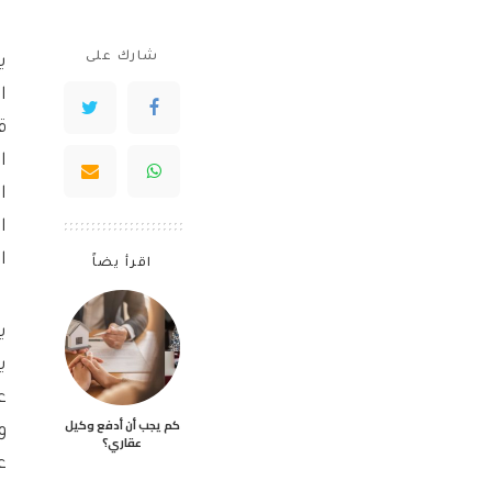
شارك على
ي
ا
ق
ا
ا
ا
ا
اقرأ يضاً
ي
ع
كم يجب أن أدفع وكيل
و
عقاري؟
ع