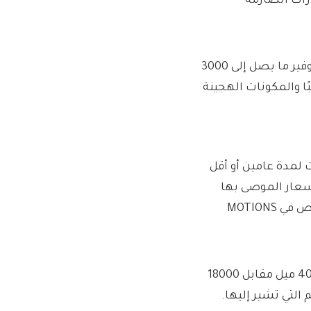
يعات السيارات الصارمة
نتائج جديدة من أي سيارة؟ أظهر أنه يمكن لعملاء Motability توفير ما يصل إلى 3000
ًا والمكونات الهجينة
ت لمدة عامين أو أقل
ه إسترليني على الأسعار الموصى بها
لهذه EVs أو PHEVs ، من خلال النظر إلى أخصائي CMW المتخصص في MOTIONS
كان أحد الإعلانات لـ 2024 Vauxhall Combo Life Electric مع 4000 ميل مقابل 18000