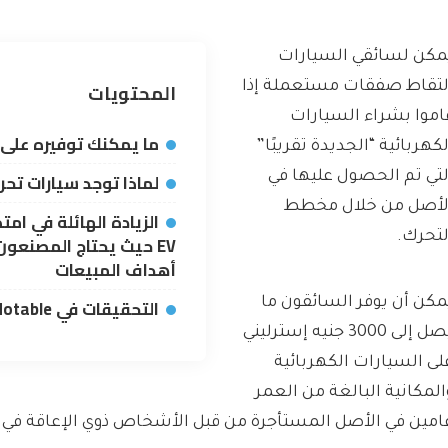
مكن لسائقي السيارات
المحتويات
لتقاط صفقات مستعملة إذا
اموا بشراء السيارات
ما يمكنك توفيره على ev جديد تقريبًا
لكهربائية “الجديدة تقريبًا”
لماذا توجد سيارات تحرك
لتي تم الحصول عليها في
لأصل من خلال مخطط
لتحرك.
EV حيث يحتاج المصنعو
أهداف المبيعات
التحقيقات في MAIL's Motable
مكن أن يوفر السائقون ما
يصل إلى 3000 جنيه إسترليني
لى السيارات الكهربائية
المكانية البالغة من العمر
امين في الأصل المستأجرة من قبل الأشخاص ذوي الإعاقة في م