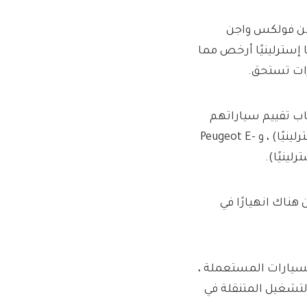
 كان Hybrid (PHEV) بمقدار 11000 ميل من فولكس واجن
بل 26،995 جنيهًا إسترلينيًا-حوالي 2،831 جنيهًا إسترلينيًا أرخص مما
ترات تستحق.
اب تقييم سياراتهم
ATTO 3 (144 جنيهًا إسترلينيًا) ، و Citroën E-C4 (494 جنيهًا إسترلينيًا) ، و Peugeot E-
 هناك انهيارًا في
سيارات المستعملة ،
التشغيل المتنقلة في