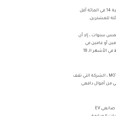
مجلة السيارات ما السيارة؟ وقال إن هذه السيارات مدرجة بنسبة 14 في المائة أقل
ئلة للمشترين.
خمس سنوات ، إلا أن
ر عامين أو عامين في
السوق ، بسبب زيادة هائلة في عدد EVs المستأجرة عبر المخطط في الأشهر الـ 18
وتأتي الدراسة بعد أن وجدت تحقيق ديلي ميل أن عمليات MOTIBITY ، الشركة التي تقف
5 مليون جنيه إسترليني من أموال دافعي
ويترتب على ذلك أيضًا أن الأموال التي تكشف العام الماضي بأن صانعي EV