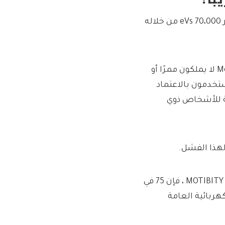
يستخدم أكثر من 800000 شخص مخطط MOTABILY ، وتم تأجير 70،000 eVs من خلاله
ومع ذلك ، نظرًا لأن حوالي 50 في المائة من مستخدمي Motability لا يملكون ممرًا أو
نتهي هؤلاء المستخدمون بالاعتماد
ة للأشخاص ذوي
هذا الفشل.
وفقًا لمسح وصول دليل EUAN لعام 2023 المدعوم من عمليات MOTIBITY ، فإن 75 في
هربائية العامة