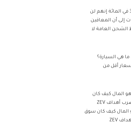
من بين المشاركين الذين يزيد عددهم عن 6000 شخص ، قال 38 في المائة إنهم لن
ت إلى أن المعاقين
اط الشحن العامة لا
د من EVs في وقت مبكر ، ما هي السيارة؟
أسعار أقل من
ر التجاري لشركة MG UK ، أن هذا هو المال كيف كان سوق