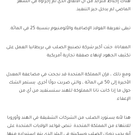
هناك إحباط متزايد من أن الاتفاق الذي تم إجراؤه في الشهر
الماضي لم يدخل حيز التنفيذ.
تبقى تعريفة الفولاذ الإضافية والألومنيوم بنسبة 25 في المائة.
المعاناة: حثت أكبر شركة تصنيع الصلب في بريطانيا العمل على
تكثيف الجهود لإنهاء صفقة تجارية أمريكية
ومع ذلك ، فإن المملكة المتحدة قد نجحت في مضاعفة المعدل
الأخيرة إلى 50 في المائة ، والتي ضربت دولًا أخرى. يستمر الشك
حول ما إذا كانت تاتا المملوكة للهند ستستفيد من أي من
الإعفاء.
هذا لأنه يستورد الصلب من الشركات الشقيقة في الهند وأوروبا
للانتهاء من المملكة المتحدة. تنص قواعد الولايات المتحدة على
أنه يجب ذوبان الصلب وسكبته في البلد الذي يتم استيراده منها.