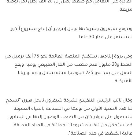
القادرة على التعامل مع ضغط يصل إلى 20 ألف رطل لكل بوصة
مربعة.
وتتوقع شيفرون وشريكتها توتال إنيرجيز أن إنتاج مشروع أنكور
سيستمر على مدار 30 عاما.
وفي ذروة إنتاجها، ستضخ المنصة العائمة نحو 75 ألف برميل من
النفط و28 مليون قدم مكعب من الغاز الطبيعي يوميا. ويقع
الحقل على بعد نحو 225 كيلومترا قبالة ساحل ولاية لويزيانا
الأميركية.
وقال نائب الرئيس التنفيذي لشركة شيفرون نايجل هيرن “تسمح
لنا هذه التقنية الأولى من نوعها في الصناعة بالمياه العميقة
بالحصول على موادر كان من الصعب الوصول إليها في السابق،
كما ستمكن من تنفيذ مشروعات مماثلة في المياه العميقة
عالية الضغط في هذه الصناعة”.