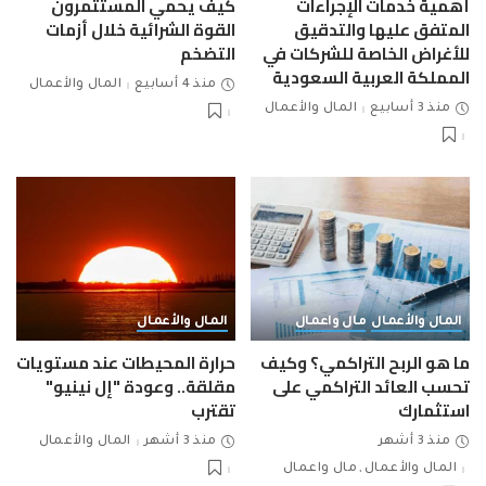
أهمية خدمات الإجراءات
كيف يحمي المستثمرون
المتفق عليها والتدقيق
القوة الشرائية خلال أزمات
للأغراض الخاصة للشركات في
التضخم
المملكة العربية السعودية
منذ 4 أسابيع
المال والأعمال
منذ 3 أسابيع
المال والأعمال
المال والأعمال
مال واعمال
المال والأعمال
ما هو الربح التراكمي؟ وكيف
حرارة المحيطات عند مستويات
تحسب العائد التراكمي على
مقلقة.. وعودة "إل نينيو"
استثمارك
تقترب
منذ 3 أشهر
منذ 3 أشهر
المال والأعمال
المال والأعمال
مال واعمال