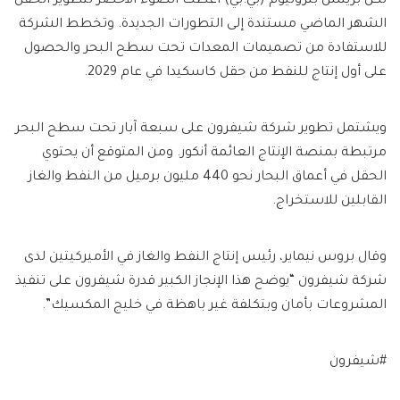
لكن بريتش بتروليوم (بي.بي) أعطت الضوء الأخضر لتطوير الحقل
الشهر الماضي مستندة إلى التطورات الجديدة. وتخطط الشركة
للاستفادة من تصميمات المعدات تحت سطح البحر والحصول
على أول إنتاج للنفط من حقل كاسكيدا في عام 2029.
ويشتمل تطوير شركة شيفرون على سبعة آبار تحت سطح البحر
مرتبطة بمنصة الإنتاج العائمة أنكور. ومن المتوقع أن يحتوي
الحقل في أعماق البحار نحو 440 مليون برميل من النفط والغاز
القابلين للاستخراج.
وقال بروس نيماير، رئيس إنتاج النفط والغاز في الأميركيتين لدى
شركة شيفرون “يوضح هذا الإنجاز الكبير قدرة شيفرون على تنفيذ
المشروعات بأمان وبتكلفة غير باهظة في خليج المكسيك”.
#شيفرون