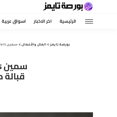
الرئيسية
اخر الاخبار
اسواق عربية
بورصة تايمز
>
المال والأعمال
>
سمين Jab Wars امسح 70 مليار جنيه إسترليني قبالة صانع Ozempic Novo Nordisk لأنه يشعر بالحرارة من منافسها Eli Lilly