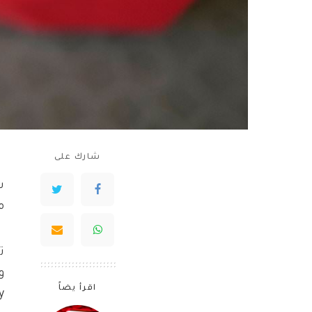
شارك على
من
اقرأ يضاً
y.