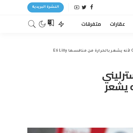
النشرة البريدية
عقارات
متفرقات
0
 جنيه إسترليني
Ozempic Novo Nor لأنه يشعر