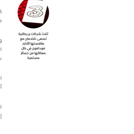
ك
ج
ثلاث شركات بريطانية
تسعى للاندماج مع
و
منافستها الأكبر
فودافون في ظل
ا
معاناتها من خسائر
مستمرة
س
أدى
ل
إذ