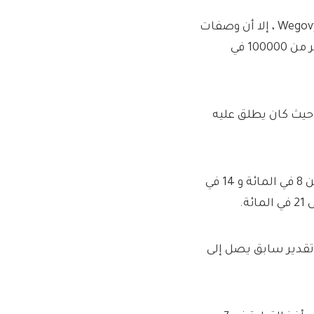
على الرغم من أن Zepbound تم إطلاقه بعد أكثر من عامين من Wegovy ، إلا أن وصفات
Drug Eli Lilly تفوق الآن تلك الخاصة بـ Novo's Wordbuster بأكثر من 100000 في
ي المملكة المتحدة حيث كان يطلق عليه
قالت نوفو أمس إنها تتوقع أن ترتفع المبيعات بنسبة تتراوح بين 8 في المائة و 14 في
إلى أقل من 10 في المائة من تقدير سابق يصل إلى