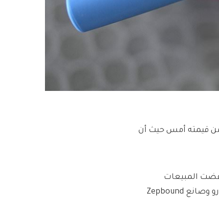
ليار جنيه إسترليني من قيمته أمس حيث أن
ي المائة بعد أن خفضت المبيعات
والأرباح المتوقع للمرة الثانية هذا العام وسط ضغط من مونجارو وصانع Zepbound