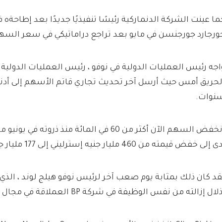
ما عينت الشركة الدنماركية رئيسًا تنفيذيًا جديدًا بعد إطاحةه 
ورجارد جورجنسن في مايو بعد تراجع دراماتيكي في سعر السه
اجه رئيس العمليات الدولية في نوفو ، رئيس العمليات الدولية
لحريق أمس حيث أرسل آخر تحديث تجاري قاتم الأسهم إلى أدن
نوات.
انخفض السهم الآن أكثر من 60 في المائة منذ ذروت
 إلى خفض قيمته من 460 مليار جنيه إسترليني إلى 177 مليار جنيه إسترليني.
قد كان ذلك بمثابة يوم صعب آخر لرئيس نوفو هيلج لوند ، الذي
لال إزالته من نفس الوظيفة في شركة BP العملاقة في مجال الطاقة قبل أن يأمل.