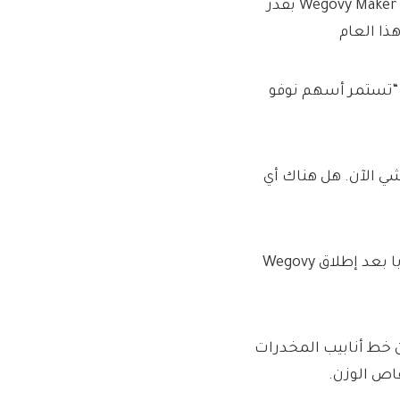
Slim Pickings: انخفضت الأسهم في Ozempic و Wegovy Maker Novo Nordisk بقدر
ل كريس بوشامب ، كبير محللي السوق في منصة التداول IG: “تستمر أسهم نوفو
شي الآن. هل هناك أي
أصبحت شركة Novo المدرجة في كوبنهاغن الأكثر قيمة في أوروبا بعد إطلاق Wegovy
خط أنابيب المخدرات
قاص الوزن.