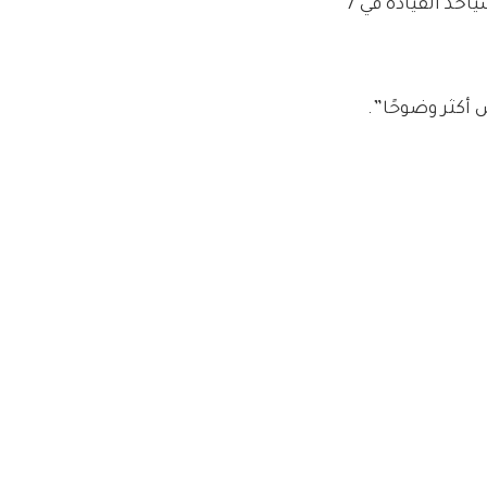
بعد دقائق من التحديث القاتم ، كشفت نوفو عن أن Doustdar سيأخذ القيادة في 7
 أكثر وضوحًا”.