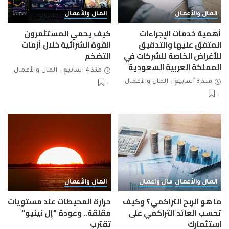
المال والأعمال
المال والأعمال
أهمية خدمات الإجراءات
كيف يحمي المستثمرون
المتفق عليها والتدقيق
القوة الشرائية خلال أزمات
للأغراض الخاصة للشركات في
التضخم
المملكة العربية السعودية
منذ 4 أسابيع
المال والأعمال
منذ 3 أسابيع
المال والأعمال
المال والأعمال
مال واعمال
المال والأعمال
ما هو الربح التراكمي؟ وكيف
حرارة المحيطات عند مستويات
تحسب العائد التراكمي على
مقلقة.. وعودة "إل نينيو"
استثمارك
تقترب