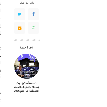
شارك على
ت
إ
إ
اقرأ يضاً
م
ا
ي
أ
خمسة أماكن حيث
يمكنك كسب المال من
الاستثمار في عام 2026
ت
و