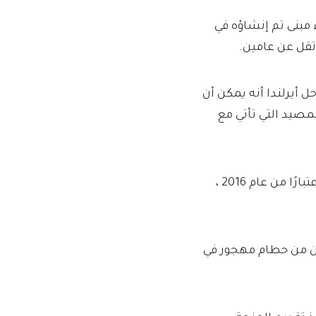
مبنى تم إنشاؤه في
أيرلندا أنه يمكن أن
مصيد التي تأتي مع
في المجموع ، هناك 23 جزيرة خارجية مأهولة بتأهيل للمخطط. اعتبارًا من عام 2016 ،
نون من حطام مهجور في