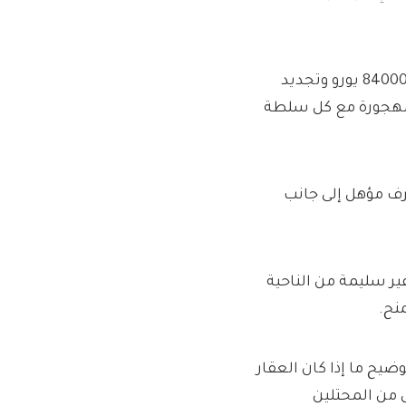
بالنسبة لأولئك الذين يتطلعون إلى الحصول على الحد الأقصى 84000 يورو وتجديد
لمهجورة مع كل سلطة
رف مؤهل إلى جانب
ر سليمة من الناحية
نح.
يح ما إذا كان العقار
ل من المحتلين