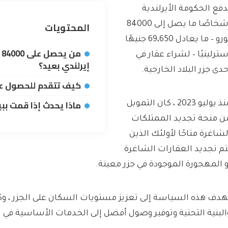
دفع الحكومة الأيرلندية
المحتويات
أشخاصًا ما يصل إلى 84000
يورو – ما يعادل 69،650 جنيهًا
م
سترلينيًا – لشراء عقار في
إيرلندي بعيد؟
حدى جزر البلاد الخارجية.
كيف تتقدم للحصول على
ماذا يحدث إذا قمت ببي
منذ يوليو 2023 ، كان التمويل
ن منحة تجديد الممتلكات
لشاغرة متاحًا لأولئك الذين
تم تجديد العقارات الشاغرة
و المهجورة الموجودة في جزر معينة.
هدف هذه السياسة إلى تعزيز مستويات السكان على الجزر ، 
البنية التحتية وتوفير وصول أفضل إلى الخدمات الأساسية في 