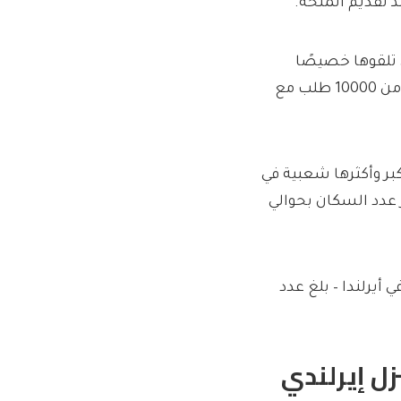
 تقديم المنحة.
 تلقوها خصيصًا
للمنازل في الجزر ، إلا أنها تقول إن المخطط العام قد تلقى أكثر من 10000 طلب مع
 المتاحة للانتقال كجزء من المخطط Inishmore – أكبر وأكثرها شعبية في
ساحل الغربي لأيرلندا. اعتبارًا من عام 2016 ، قدر عدد السكان بحوالي
 أيرلندا – بلغ عدد
يام بمنزل إيرلندي