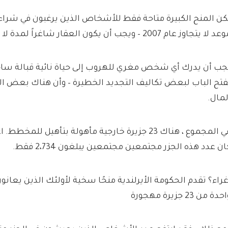
كن المنح الكبيرة متاحة فقط للأشخاص الذين يرغبون في شراء 
 لا يتجاوز عام 2007 – ويجب أن يكون العقار شاغراً لمدة لا تقل عن عامين.
جب أن يدرك أي شخص مغري للهروب إلى حياة نائية قبالة ساحل 
فتح الباب لبعض تكاليف التجديد الخطيرة – وأن هناك بعض ال
لمال.
ان عدد هذه الجزر مجتمعين مجتمعين يبلغون 2،734 فقط.
غراء؟ تقدم الحكومة الأيرلندية منحًا سخية لأولئك الذين يعا
حدة من 23 جزيرة مهجورة