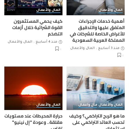
المال والأعمال
المال والأعمال
أهمية خدمات الإجراءات
كيف يحمي المستثمرون
المتفق عليها والتدقيق
القوة الشرائية خلال أزمات
للأغراض الخاصة للشركات في
التضخم
المملكة العربية السعودية
منذ 4 أسابيع
المال والأعمال
منذ 3 أسابيع
المال والأعمال
المال والأعمال
مال واعمال
المال والأعمال
ما هو الربح التراكمي؟ وكيف
حرارة المحيطات عند مستويات
تحسب العائد التراكمي على
مقلقة.. وعودة "إل نينيو"
استثمارك
تقترب