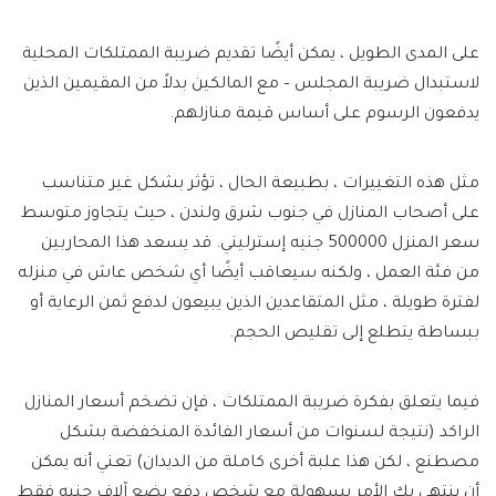
على المدى الطويل ، يمكن أيضًا تقديم ضريبة الممتلكات المحلية
لاستبدال ضريبة المجلس – مع المالكين بدلاً من المقيمين الذين
يدفعون الرسوم على أساس قيمة منازلهم.
مثل هذه التغييرات ، بطبيعة الحال ، تؤثر بشكل غير متناسب
على أصحاب المنازل في جنوب شرق ولندن ، حيث يتجاوز متوسط
سعر المنزل 500000 جنيه إسترليني. قد يسعد هذا المحاربين
من فئة العمل ، ولكنه سيعاقب أيضًا أي شخص عاش في منزله
لفترة طويلة ، مثل المتقاعدين الذين يبيعون لدفع ثمن الرعاية أو
ببساطة يتطلع إلى تقليص الحجم.
فيما يتعلق بفكرة ضريبة الممتلكات ، فإن تضخم أسعار المنازل
الراكد (نتيجة لسنوات من أسعار الفائدة المنخفضة بشكل
مصطنع ، لكن هذا علبة أخرى كاملة من الديدان) تعني أنه يمكن
أن ينتهي بك الأمر بسهولة مع شخص دفع بضع آلاف جنيه فقط