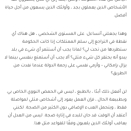
الأشخاص الذين يعملون بجد ، وأولئك الذين يسعون من أجل حياة
أفضل.
وهذا يجعلني أتساءل: على المستوى الشخصي ، هل هناك أي
نقطة في التراجع إلى سلم الممتلكات إذا كانت الحكومة
ستطردها من تحت لي؟ لماذا يجب أن أستثمر أي شيء في بلد
يبدو أنه يحتقر كل شيء مثلي؟ ألا يجب أن أستمتع بنفسي بينما لا
يزال بإمكاني – وأرمي نفسي على رحمة الدولة عندما نفدت من
الطريق؟
لن أفعل ذلك أبدًا ، بالطبع ، ليس في الحمض النووي الخاص بي.
وبطبيعة الحال ، فإن العمل يعود إلى أشخاص مثلي لمواصلة
فقط ، ويتحمل العبء الإضافي دون الكثير من الضجة. لكنني
أعتقد أن الوقت قد حان للبدء في إثارة ضجة. ليس من العدل أن
يعاقب أولئك الذين يلعبون وفقًا للقواعد مثل هذا.