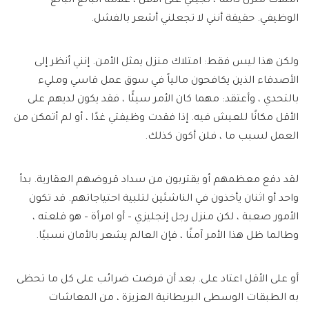
امتلاك منزل دائمًا ، لجيلي على الأقل ، علامة البالغ البالغ
الوظيفي. حقيقة أنني لا تجعلني أشعر بالفشل.
ولكن هذا ليس فقط: امتلاك منزل يمثل الأمن. إنني أنظر إلى
الأصدقاء الذين يكافحون مالياً في سوق عمل قاسي ومليء
بالتحدي ، وأعتقد: مهما كان الأمر سيئًا ، فقد يكون لديهم على
الأقل مكانًا للعيش فيه. إذا فقدت وظيفتي غدًا ، أو لم أتمكن من
العمل لسبب ما ، فلن أكون كذلك.
لقد دفع معظمهم أو يقتربون من سداد قروضهم العقارية. بدأ
واحد أو اثنان يأخذون في الناشئين لتلبية احتياجاتهم. قد تكون
الأمور صعبة ، لكن منزل رجل إنجليزي – أو امرأة – هو قلعته ،
وطالما ظل هذا الأمر آمنًا ، فإن العالم يشعر بالأمان نسبيًا.
أو على الأقل اعتاد على. بعد أن فرضت ضرائب على كل ما تحظى
به الطبقات الوسطى البريطانية العزيزة ، من المعاشات