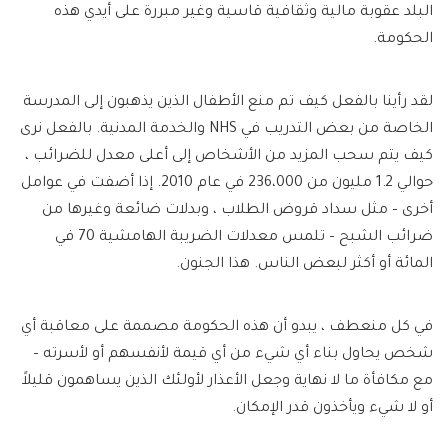
البلد عقوبة مالية وثقافية قاسية وغير مبررة على أيدي هذه
الحكومة.
لقد رأينا بالفعل كيف تم منع الأطفال الذين يذهبون إلى المدرسة
الخاصة من بعض التدريب في NHS والخدمة المدنية. بالفعل نرى
كيف يتم سحب المزيد من الأشخاص إلى أعلى معدل للضرائب ،
حوالي 1.2 مليون من 236،000 في عام 2010. إذا أضفت في عوامل
أخرى – مثل سداد قروض الطلاب ، وبدلات ضائعة وغيرها من
ضرائب الشبح – تلمس معدلات الضريبة الهامشية 70 في
المائة أو أكثر لبعض الناس. هذا الجنون.
في كل منعطف ، يبدو أن هذه الحكومة مصممة على معاقبة أي
شخص يحاول بناء أي شيء من أي قيمة لأنفسهم أو لأسرته –
مع مكافأة ما لا نهاية وجعل الأعذار لأولئك الذين يساهمون قليلاً
أو لا شيء ويأخذون قدر الإمكان.