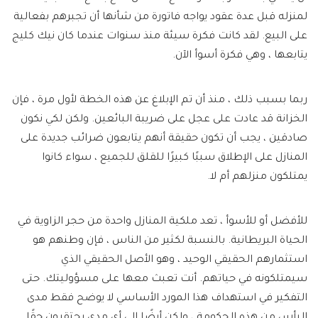
لمنزله قبل عدة عقود يواجه فاتورة من شأنها أن تجبرهم بفعالية
على البيع. لقد كانت فكرة سيئة منذ سنوات عندما كان نيك كليج
يتابعها ، وهي فكرة أسوأ الآن.
ربما بسبب ذلك ، منذ أن تم الإبلاغ عن هذه الخطة لأول مرة ، فإن
الخزانة قد عادت على عجل على ضريبة البائعين. ولكن لكي نكون
صادقين ، يجب أن تكون حقيقة أنهم يتابعون ضرائب جديدة على
المنازل على الإطلاق سببًا كبيرًا للقلق للجميع ، سواء كانوا
يمتلكون منزلهم أم لا.
للأفضل أو للأسوأ ، تعد ملكية المنازل واحدة من حجر الزاوية في
الحياة البريطانية. بالنسبة لكثير من الناس ، فإن وطنهم هو
استثمارهم الحقيقي الوحيد ، وهو الأصل الحقيقي الذي
سيمتلكونه في حياتهم. أنت تعبث معها على مسؤوليتك. حتى
التفكير في استهداف هذا المورد الأساسي لا يوضح فقط مدى
اليأس من هذه الحكومة ، ولكن أيضًا إلى أي مدى يحتقرون حقًا