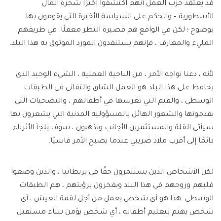
قد يعتقد حزب العمل أنهم اكتشفوا أخيرًا شجرة المال
الأسطورية – والحكم على السياسة الأخيرة التي يقومون بها
بوضوح ؛ لكن في الواقع هم قصيرة النظر معقلًا. في طريقهم
المليء والمعارف ، فإنهم يستنفدون المورد الموثوق به هذا البلد.
لأنه ، دعنا نواجه الأمر ، من الناحية العملية ، الشيء الوحيد الذي
يحافظ على هذا البلد هو العمل الشاق والتفاني في الطبقات
الوسطى ، والقيم التي تغرسها في أطفالهم ، والتضحيات التي
يقدمونها والشعور الهائل بالمسؤولية المدنية التي يشعرون بها.
سيأتي القلة والمستثمرين الأجانب ويذهبون ، سوف يلجأ الأثرياء
دائمًا إلى أقرب ملاذ ضريبي عندما يصبح الأمر قاسيًا.
لكن الأشخاص الذين يستثمرون حقًا في بريطانيا ، والذين وضعوا
قلبهم وروحهم في هذا البلد ويفخرون برؤيتهم ، هم الطبقات
الوسطى. هذا هو أي شخص يعمل من أجل لقمة العيش ، أي
شخص يهتم بتعليم أطفاله ، أي شخص يؤمن ببناء مستقبل