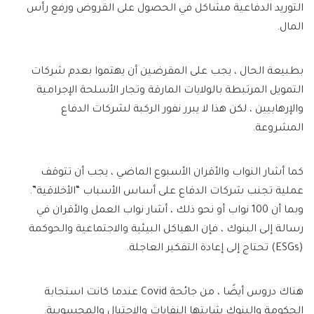
التوريد الدفاعية مشاكل في الحصول على القروض ورفع رأس
المال.
بطبيعة الحال ، يجب على المقرضين أن يهتموا بعدم شركات
التمويل المرتبطة بالولايات المارقة وتجار الأسلحة الإجرامية
والإرهابيين ، لكن هذا لا يبرر نفور الركبة لشركات الدفاع
المشروعة.
كما أشار النواب والأقران الأسبوع الماضي ، يجب أن تتوقف
عملية تجنب شركات الدفاع على أساس الأسباب “الأخلاقية”.
وبما أن 100 نواب أو نحو ذلك ، أشار نواب العمل والأقران في
رسالة إلى البنوك ، فإن الهياكل البيئية والاجتماعية والحوكمة
(ESGs) تحتاج إلى إعادة التفكير العاجلة.
هناك دروس أيضًا ، من جائحة Covid عندما كانت استجابة
الحكومة والبنوك شابتها النفايات والاحتيال والمحسوبية.