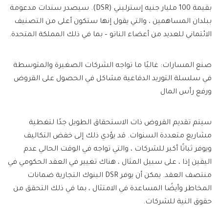
بقيمة 100 مليار جنيه إسترليني (DSR). سيصدر سندات مدعومة
ببلدان المساهمين ، والتي يقول إنها ستكون أعلى من التصنيف
الائتماني للعديد من أعضاء الناتو – بما في ذلك المملكة المتحدة.
صنع المسارات: غالبًا ما تواجه الشركات الصغيرة والمتوسطة
في سلسلة التوريد الدفاعية مشاكل في الحصول على القروض
ورفع رأس المال
سيتم تقديم القروض ذات الاستحقاق الطويل جدًا لتغطية
مشاريع متعددة السنوات. قد يؤدي ذلك إلى خفض التكاليف
ويوفر ثباتًا أكبر للشركات ، والتي تواجه في الوقت الحالي عدم
اليقين إذا ، على سبيل المثال ، هناك تغيير في العقد الحكومي في
منتصف العقد. يمكن أن يوفر DSR البنوك التجارية ضمانات
المخاطر وأيضًا المساعدة في الامتثال ، بما في ذلك التحقق من
حقوق النية للشركات.