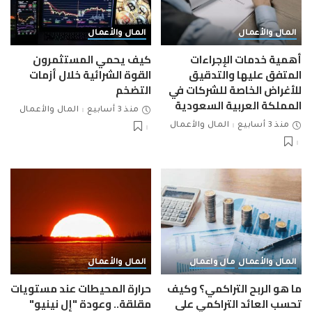
المال والأعمال
المال والأعمال
أهمية خدمات الإجراءات
كيف يحمي المستثمرون
المتفق عليها والتدقيق
القوة الشرائية خلال أزمات
للأغراض الخاصة للشركات في
التضخم
المملكة العربية السعودية
منذ 3 أسابيع
المال والأعمال
منذ 3 أسابيع
المال والأعمال
المال والأعمال
مال واعمال
المال والأعمال
ما هو الربح التراكمي؟ وكيف
حرارة المحيطات عند مستويات
تحسب العائد التراكمي على
مقلقة.. وعودة "إل نينيو"