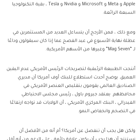
Apple و Meta و Microsoft و Nvidia و Tesla ، بقية التكنولوجيا
السبعة الرائعة.
ومع ذلك ، فمن الأرجح أن يتساءل العديد من المستثمرين في
عطلة نهاية الأسبوع في عيد الفصح عما إذا كان سيقولون وداعًا
لـ “Mag Seven” وغيرها من الأسهم الأمريكية.
أنتجت الطبيعة الزئبقية لتصريحات الرئيس الأمريكي عدم اليقين
العميق. يوضح أحدث استطلاع للبنك أوف أمريكا أن مديري
الصناديق العالمي يقومون بتقليص العنصر الأمريكي في
محافظهم. يعتقد جيروم باول ، رئيس مجلس الاحتياطي
الفيدرالي ، البنك المركزي الأمريكي ، أن الولايات قد تواجه ارتفاعًا
في التضخم وانخفاض النمو.
ولكن هل يجب أن تنفصل عن أمريكا؟ أم أنه من الأفضل أن
نستنتج أن هذا يجب أن يكون علاقة دائمة ، على الرغم من أنه أقل