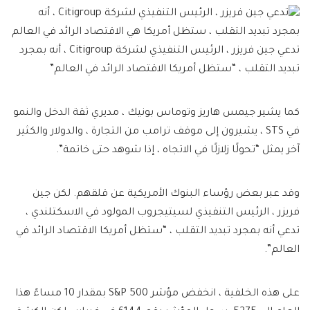
تدعي جين فريزر ، الرئيس التنفيذي لشركة Citigroup ، أنه بمجرد
تبديد التقلب ، “ستظل أمريكا الاقتصاد الرائد في العالم”
كما يشير جيمس هاريز وتوماس بونيك ، مديري ثقة الدخل والنمو
في STS ، يشيرون إلى موقف ترامب من التجارة ، والدولار والكثير
آخر يمثل “تحولًا زلازلًا في الاتجاه ، إذا شوهد حتى خاتمة”.
وقد عبر بعض رؤساء البنوك الأمريكية عن قلقهم. لكن جين
فريزر ، الرئيس التنفيذي لسيتيجروب المولود في الاسكتلندي ،
تدعي أنه بمجرد تبديد التقلب ، “ستظل أمريكا الاقتصاد الرائد في
العالم”.
على هذه الخلفية ، انخفض مؤشر S&P 500 بمقدار 10 مساءً هذا