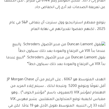
العام إلى 5275. سجل المؤشر رقم 6144 في فبراير ، لكن الكشف
عن تعريفة الصدمات قد أدى إلى انخفاض حاد.
يتوقع معظم استراتيجيو وول ستريت أن يتعافى S&P في عام
2025 ، لكنهم خفضوا تقديراتهم في نهاية العام.
يقول Duncan Lamont من مدير الأصول Schroders: “البيع عندما
بدأ VIX في الارتفاع والعودة بعد ذلك سيكون خطأ”
الهدف المتوسط ​​هو 6067 ، على الرغم من أن JP Morgan Chase
أقل تفوقًا ويتوقع 5200. ونتيجة لذلك ، سيتم إيلاء المزيد من
الاهتمام لمؤشر VIX (المعروف باسم “مؤشر الخوف”) ، وهو
مقياس لكيفية توقع المتداولين المتقلبين. يشير فهرس VIX
أعلاه 33 إلى التنبيه. المتوسط ​​طويل الأجل هو 19 عامًا. لكن في