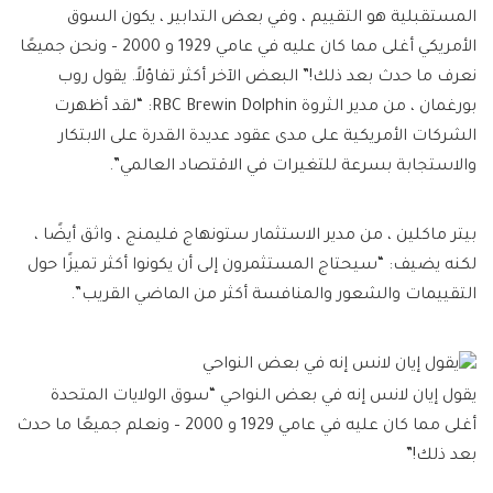
المستقبلية هو التقييم ، وفي بعض التدابير ، يكون السوق
الأمريكي أغلى مما كان عليه في عامي 1929 و 2000 – ونحن جميعًا
نعرف ما حدث بعد ذلك!” البعض الآخر أكثر تفاؤلاً. يقول روب
بورغمان ، من مدير الثروة RBC Brewin Dolphin: “لقد أظهرت
الشركات الأمريكية على مدى عقود عديدة القدرة على الابتكار
والاستجابة بسرعة للتغيرات في الاقتصاد العالمي”.
بيتر ماكلين ، من مدير الاستثمار ستونهاج فليمنج ، واثق أيضًا ،
لكنه يضيف: “سيحتاج المستثمرون إلى أن يكونوا أكثر تميزًا حول
التقييمات والشعور والمنافسة أكثر من الماضي القريب”.
يقول إيان لانس إنه في بعض النواحي “سوق الولايات المتحدة
أغلى مما كان عليه في عامي 1929 و 2000 – ونعلم جميعًا ما حدث
بعد ذلك!”