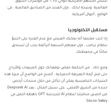
تشكل الأسهم الأمريكية حوالي 70 ٪ من مؤشرات السوق
العالمية. ونتيجة لذلك ، فإن العديد من الصناديق العالمية ، في
الواقع ، أموال أمريكية.
مستقبل التكنولوجيا
إذا كنت مقتنعا أنه يمكنك العيش مع عدم القدرة على التنبؤ
بنظام ترامب ، فإن معظم السبعة الرائعة يجب أن تستحق
مكانًا في محفظتك.
ومع ذلك ، من الحكمة خفض توقعاتك حول المبيعات والأرباح.
حتى قبل أزمة التعريفة الجمركية ، أصبح من الواضح أن ميزة هذه
الشركات التنافسية يمكن أن تتآكل من خلال منتجات أرخص
جديدة من الشرق الأقصى. على سبيل المثال ، يعد Deepseek AI
من الصين منافسًا لنظام AI للدردشة GPT باهظة الثمن في
Silicon Valley.