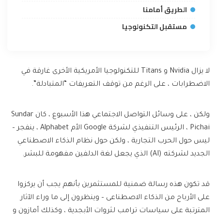
الطريق أمامنا
مستقبل التكنولوجيا
لا يزال Nvidia و Titans للتكنولوجيا الأمريكية الأخرى غارقة في
الاضطرابات ، على الرغم من توقف التعريفات “المتبادلة”.
ولكن ، على وسائل التواصل الاجتماعي هذا الأسبوع ، كان Sundar
Pichai ، الرئيس التنفيذي لشركة Google الأم Alphabet ، ينفجر –
ليس حول الحرب التجارية ، ولكن حول نظام الذكاء الاصطناعي
الجديد لشركته (AI) الذي يجعل لغة الدلفين مفهومة للبشر.
قد تكون هذه رسالة ضمنية للمستثمرين بأنهم يجب أن يركزوا
على الأرباح من الذكاء الاصطناعى – وينظرون إلى ما وراء الآثار
المترتبة على سياسات ترامب لثروات الأبجدية ، وكذلك أمازون و