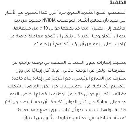
الخلفية
استقطب القلق الشديد السوق مرة أخرى هذا الأسبوع مع الأخبار
التي تفيد بأن عملاق أشباه الموصلات NVIDIA ممنوع من بيع
رقائقها إلى الصين ، مما قد يكلفها حوالي 10 ٪ من مبيعاتها.
يبدو أن التكنولوجيا الكبيرة لا ينبغي أن تتوقع معاملة خاصة من
ترامب ، على الرغم من أن رؤسائها هم أبرز حلفائه.
تسببت إشارات سوق السندات المقلقة في توقف ترامب عن
التعريفات. ولكن في الوقت الحالي ، فإنه أقل إزعاجًا من وول
ستريت من الشارع الرئيسي ، مع التركيز على إعادة بناء قاعدة
التصنيع الأمريكية. في الخمسينيات من القرن الماضي ، شكلت
وظائف التصنيع حوالي 35 ٪ من توظيف القطاع الخاص. اليوم
هو حوالي 9.4pc. من شأن الدولار الأضعف أن يجعلنا يصدرون أكثر
جاذبية ، ولهذا السبب يبدو أن ترامب يرى وضع Greenback
كعملة احتياطية في العالم باعتبارها عبئًا وليس امتيازًا.