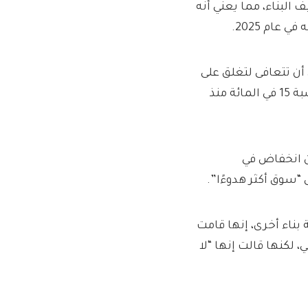
البناء، مما يعني أنه
عام 2025.
 التحديث قبل أن تتعافى لتغلق على
0.1 في المائة فقط، أو 0.1 بنس، عند 103.8 بنس. وانخفضت بنسبة 15 في المائة منذ
شركة Vistry المنافسة عن انخفاض في
ناء أخرى، إنها قامت
 لكنها قالت إنها “لا