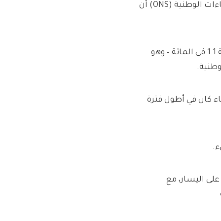
وأظهرت أرقام الناتج المحلي الإجمالي التي نشرها مكتب الإحصاءات الوطنية (ONS) أن
في غضون ذلك، خلال الأشهر الثلاثة حتى نوفمبر، انكمش بنسبة 1.1 في المائة – وهو
اء كان في أطول فترة
ء.
 على اليسار، مع