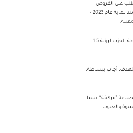
لطلب على القروض
العقارية انخفض في الربع الأخير من العام الماضي بأكبر وتيرة منذ نهاية عام 2023 –
قبلة.
إنه بعيد كل البعد عن شعار حزب العمال “ابني، طفل، ابني” وخطة الحزب لرؤية 1.5
الهدف، أجاب ببساطة:
صناعة “مرهقة” بينما
كسوة والعيوب