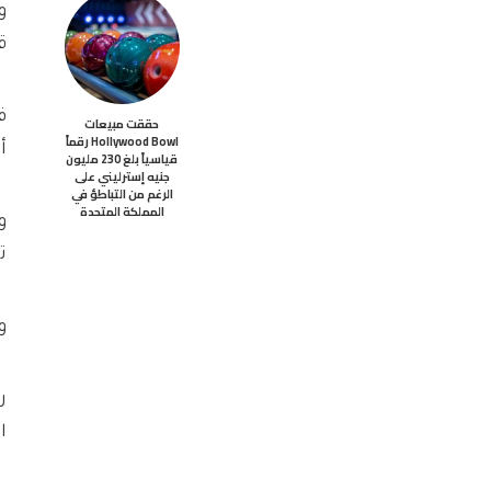
قط
حققت مبيعات
Hollywood Bowl رقماً
أسو
قياسياً بلغ 230 مليون
جنيه إسترليني على
الرغم من التباطؤ في
المملكة المتحدة
و
ت
و
ر
ا