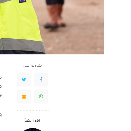
شارك على
ح
ط
ه
و
اقرأ يضاً