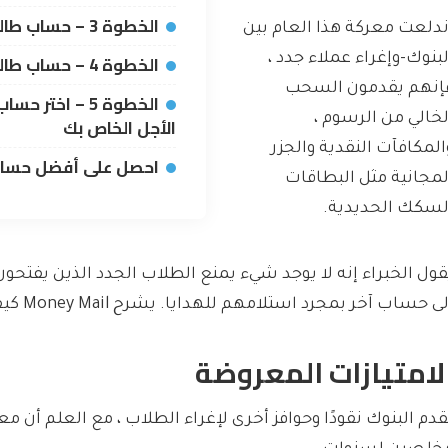
الخطوة 3 – حساب طالب ناتويست
ندلعت معركة هذا العام بين
الخطوة 4 – حساب طالب لويدز
لبنوك-وإغراء عملاء جدد ،
إنهم يقدمون السحب
الخطوة 5 – اختر
لخالي من الرسوم ،
الأجل الخاص بك
المكافآت النقدية والجزر
احصل على أفضل حسا
لمجانية مثل البطاقات
لسكك الحديدية.
قول الخبراء إنه لا يوجد شيء يمنع الطلاب الجدد الذين يفتحون 
ى حساب آخر بمجرد استلامهم للهدايا. يشرح Money Mail كيف …
لامتيازات المعروضة
قدم البنوك نقودًا وحوافز أخرى لإغراء الطلاب ، مع العلم أ