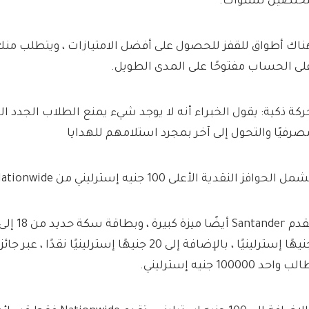
خلصين لسنوات.
ناك أطواق للقفز للحصول على أفضل الامتيازات ، ويتطلب منك
لى الحساب مفتوحًا على المدى الطويل.
ركة ذكية: يقول الخبراء أنه لا يوجد شيء يمنع الطلاب الجدد ال
صرفيًا والتحول إلى آخر بمجرد استلامهم للهدايا
مل الحوافز النقدية الأعلى 100 جنيه إسترليني من Nationwide و Lloyds.
جنيهًا إسترلينيًا ، بالإضافة إلى 20 جنيهًا إسترلين
ب واحد 100000 جنيه إسترليني.