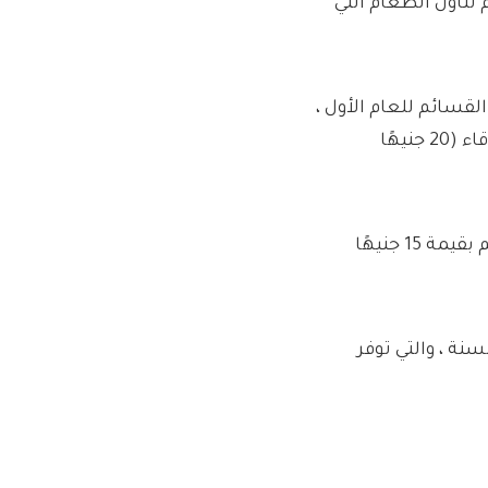
ي ، تقدم Nationwide فقط قسائم تناول الطعام التي
 هذه القسائم للعام الأول ،
ويمكنهم الحصول على 40 جنيهًا إسترلينيًا إضافيًا لإحالة الأصدقاء (20 جنيهًا
لدى Lloyds صفقة مماثلة مع Deliveroo ، حيث يتم تقديم قسائم بقيمة 15 جنيهًا
 إسترلينيًا في السنة ، والتي توفر