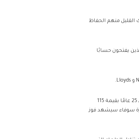
 القليل منهم الحفاظ
ذين يفتحون حسابًا
يقدم Santander أيضًا ميزة كبيرة ، وبطاقة سكة حديد من 18 إلى 25 عامًا بقيمة 115
يًا نقدًا ، عبر جائزة سوفاء سيشهد فوز