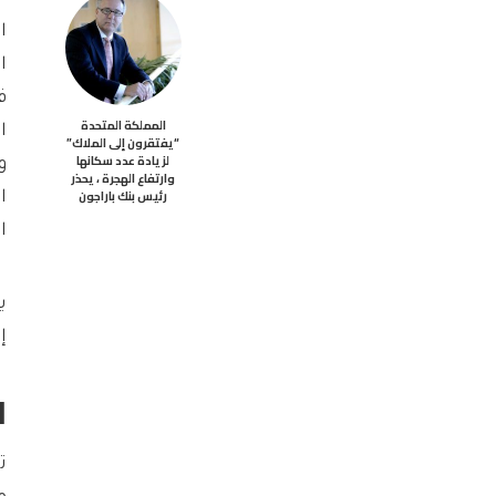
ا
ا
ف
المملكة المتحدة
ا
“يفتقرون إلى الملاك”
لزيادة عدد سكانها
و
وارتفاع الهجرة ، يحذر
رئيس بنك باراجون
ا
ا
ي
إل
ا
ت