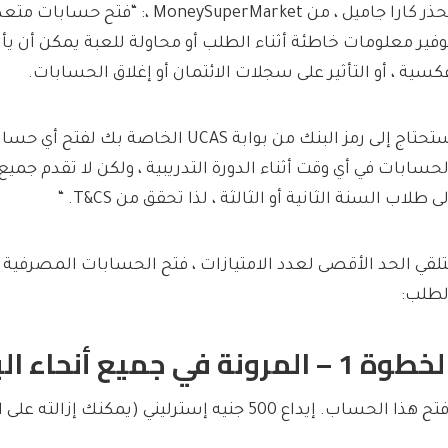
تحذر كارا جاميل ، من MoneySuperMarket 
وفير معلومات خاطئة أثناء الطلب أو محاولة للعبة يمكن أن يأتي
كسية ، أو التأثير على سجلات الائتمان أو إغلاق الحسابات.
ستحتاج إلى رمز البنك من بوابة UCAS الخاص
لحسابات في أي وقت أثناء الدورة التدريبية ، ولكن لا تقدم جميع
لى طلاب السنة الثانية أو الثالثة ، لذا تحقق من T&CS. “
تلقي الحد الأقصى لعدد الامتيازات ، فتح الحسابات المصرفية 
لطلب:
طوة 1 – المرونة في جميع أنحاء البلاد
ح هذا الحساب. إيداع 500 جنيه إسترليني (يمكنك إزالته على الفور تقريبًا إذا أردت).