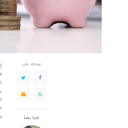
شارك على
إ
ف
ا
ب
ا
ا
م
اقرأ يضاً