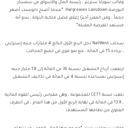
وقالت سوزانا ستريتر ، رئيسة المال والأسواق في سمسار
البورصة Hargreaves Lansdown: “عندما أصبح ناتويست أصغر
حجماً ، ومن المقرر أخيرًا إغلاق فصل ملكية الدولة ، يبدو أنه
مستعد للفرصة المقبلة”.
سجلت NatWest دخل الربع الأول البالغ 4 مليارات جنيه إسترليني
، بزيادة 15 في المائة ، مع نمو قوي في جميع المجالات.
ارتفعت أرباح التشغيل بنسبة 36 في المائة إلى 1.8 مليار جنيه
إسترليني بمساعدة بنسبة 4 في المائة في تكاليف التشغيل.
بلغت نسبة CET1 للمجموعة ، وهي مقياس رئيسي للقوة المالية
، 13.8 في المائة في نهاية الربع الأول من هذا العام ، في الطرف
العلوي من نطاقها المستهدف.