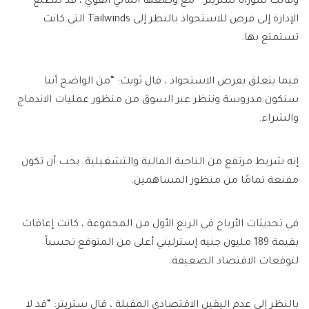
وقالت سوزانا ستريتر: “مع وضعها المالي القوي ، قد تتطلع
الإدارة إلى فرص للاستحواذ بالنظر إلى Tailwinds التي كانت
تستمتع بها.
فيما يتعلق بفرص الاستحواذ ، قال ثويت: “من الواضح أننا
سنكون مدروسة وننظر عبر السوق من منظور عمليات الاندماج
والشراء.
إنه شريط مرتفع من الناحية المالية والتشغيلية. يجب أن تكون
مقنعة تمامًا من منظور المساهمين.
في تحديثات الأرباح في الربع الأول من المجموعة ، كانت إعاقات
بقيمة 189 مليون جنيه إسترليني أعلى من المتوقع تحسباً
لتوقعات الاقتصاد الضعيفة.
بالنظر إلى عدم اليقين الاقتصادي المقبلة ، قال ستريتر: “قد لا