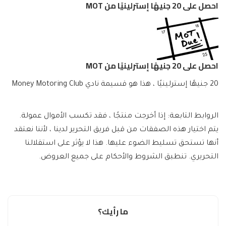
احصل على 20 جنيهًا إسترلينيًا من MOT
احصل على 20 جنيهًا إسترلينيًا من MOT
20 جنيهًا إسترلينيًا ، هذا هو قسيمة نادي Money Motoring Club
الروابط التابعة: إذا أخرجت منتجًا ، فقد تكسب الأموال عمولة.
يتم اختيار هذه الصفقات من قبل فريق التحرير لدينا ، لأننا نعتقد
أنها تستحق تسليط الضوء عليها. هذا لا يؤثر على استقلالنا
التحريري. تنطبق الشروط والأحكام على جميع العروض.
ما رأيك؟