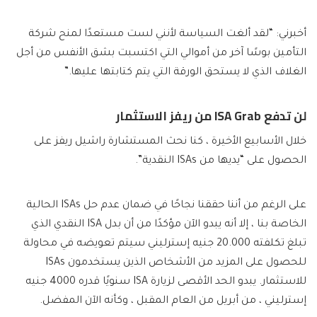
أخبرني: “لقد ألغت السياسة لأنني لست مستعدًا لمنح شركة
التأمين بوسًا آخر من أموالي التي اكتسبت بشق الأنفس من أجل
الغلاف الذي لا يستحق الورقة التي يتم كتابتها عليها.”
لن تدفع ISA Grab من ريفز الاستثمار
خلال الأسابيع الأخيرة ، كنا نحث المستشارة راشيل ريفز على
الحصول على “يديها من ISAs النقدية”.
على الرغم من أننا حققنا نجاحًا في ضمان عدم حل ISAs الحالية
الخاصة بنا ، إلا أنه يبدو الآن مؤكدًا من أن بدل ISA النقدي الذي
تبلغ تكلفته 20.000 جنيه إسترليني سيتم تعويضه في محاولة
للحصول على المزيد من الأشخاص الذين يستخدمون ISAs
للاستثمار. يبدو الحد الأقصى لزيارة ISA سنويًا قدره 4000 جنيه
إسترليني ، من أبريل من العام المقبل ، وكأنه الآن المفضل.