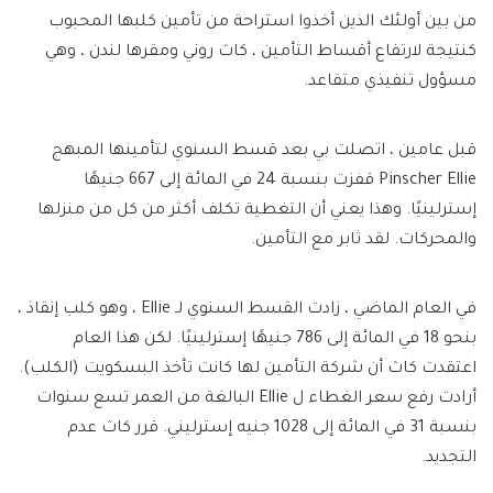
من بين أولئك الذين أخذوا استراحة من تأمين كلبها المحبوب
كنتيجة لارتفاع أقساط التأمين ، كاث روني ومقرها لندن ، وهي
مسؤول تنفيذي متقاعد.
قبل عامين ، اتصلت بي بعد قسط السنوي لتأمينها المبهج
Pinscher Ellie قفزت بنسبة 24 في المائة إلى 667 جنيهًا
إسترلينيًا. وهذا يعني أن التغطية تكلف أكثر من كل من منزلها
والمحركات. لقد ثابر مع التأمين.
في العام الماضي ، زادت القسط السنوي لـ Ellie ، وهو كلب إنقاذ ،
بنحو 18 في المائة إلى 786 جنيهًا إسترلينيًا. لكن هذا العام
اعتقدت كاث أن شركة التأمين لها كانت تأخذ البسكويت (الكلب).
أرادت رفع سعر الغطاء ل Ellie البالغة من العمر تسع سنوات
بنسبة 31 في المائة إلى 1028 جنيه إسترليني. قرر كاث عدم
التجديد.