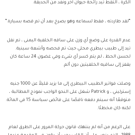
الكرة ، التقط تيد رائحة حيوان آخر ونفد من الحديقة.
“لقد طاردته ، فقط لسماعه وهو يصرخ بعد أن تم قصه بسيارة.”
عدم القدرة على وضع أي وزن على ساقه الخلفية اليمنى ، تم نقل
تيد إلى طبيب بيطري محلي حيث تم فحصه وأشعة سينية.
لحسن الحظ ، لم يتم كسر أي شيء وفي غضون 24 ساعة كان
يقفز إلى ساقيه الخلفيتين دون ألم.
وصلت فواتير الطبيب البيطري إلى ما يزيد قليلاً عن 1000 جنيه
إسترليني ، و Patrick شغل على النحو الواجب نموذج المطالبة ،
متوقعًا أنه سيتم دفعه ناقصًا على فائض سياسة 15 في المائة.
لكنه كان مخطئا.
على الرغم من أنه لم ينتهك قانون حركة المرور على الطرق لعام