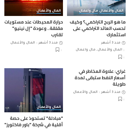
المال والأعمال
مال واعمال
المال والأعمال
ما هو الربح التراكمي؟ وكيف
حرارة المحيطات عند مستويات
تحسب العائد التراكمي على
مقلقة.. وعودة "إل نينيو"
استثمارك
تقترب
منذ 3 أشهر
منذ 3 أشهر
المال والأعمال
المال والأعمال
مال واعمال
غراي: علاوة المخاطر في
أسعار النفط ستبقى لمدة
طويلة
منذ 3 أشهر
المال والأعمال
المال والأعمال
"مبادلة" تستحوذ على حصة
أقلية في شركة "باور فاكتورز"