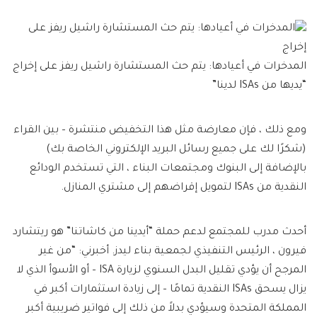
المدخرات في أعيادها: يتم حث المستشارة راشيل ريفز على إخراج
“يديها من ISAs لدينا”
ومع ذلك ، فإن معارضة مثل هذا التخفيض منتشرة – بين القراء
(شكرًا لك على جميع رسائل البريد الإلكتروني الخاصة بك)
بالإضافة إلى البنوك ومجتمعات البناء ، التي تستخدم الودائع
النقدية من ISAs لتمويل إقراضهم إلى مشتري المنازل.
أحدث مدرب للمجتمع لدعم حملة “أيدينا من كاشاتنا” هو ريتشارد
فيرون ، الرئيس التنفيذي لجمعية بناء ليدز. أخبرني: “من غير
المرجح أن يؤدي تقليل البدل السنوي لزيارة ISA – أو الأسوأ الذي لا
يزال يسحق ISAs النقدية تمامًا – إلى زيادة استثمارات أكبر في
المملكة المتحدة وسيؤدي بدلاً من ذلك إلى فواتير ضريبية أكبر