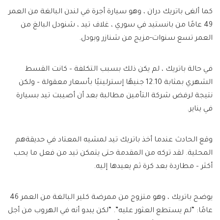
كما ألغى باتريك دران ، وهو سيارة أجرة في لندن البالغة من العمر
49 عامًا من بانستيد في سوري ، غلاف تيد ، شنودل البالغ من
العمر تسع سنوات-مزيج من شنازر وبودل.
في حالة باتريك ، لم يكن ذلك بسبب التكلفة – كانت القسط
الشهري بمثابة 12.10 جنيهًا إسترلينيًا بأسعار معقولة – ولكن
نتيجة لرفض شركة التأمين مطالبة بعد أن أصيبت تيد بسيارة
في يناير.
وقع الحادث عندما أخذ باتريك تيد لمشيه المعتاد في حديقةهم
المحلية. لقد تركه من المقدمة حتى يتمكن تيد من فعل ما يحب
أكثر – مطاردة بعد كرة ثم يعيدها إليه.
يوضح باتريك ، وهو متزوج من ممرضة كلير البالغة من العمر 46
عامًا: “لم يستطع العثور عليه”. “لكن يبدو أنه في الهروب من أجل