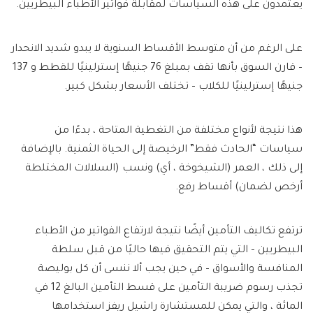
يعتمدون على هذه السياسات لمقابلة فواتير الأطباء البيطريين.
على الرغم من أن متوسط ​​الأقساط السنوية لا يبدو شديد الانحدار
– قارن السوق بأنها تقف بمبلغ 76 جنيهًا إسترلينيًا للقطط و 137
جنيهًا إسترلينيًا للكلاب – تختلف الأسعار بشكل كبير.
هذا نتيجة لأنواع مختلفة من التغطية المتاحة ، بدءًا من
سياسات “الحادث فقط” الرخيصة إلى الحياة الثمنية. بالإضافة
إلى ذلك ، العمر (الشيخوخة ، أي) ونسب (السلالات المختلطة
أرخص لضمان) أقساط رفع.
ترتفع تكاليف التأمين أيضًا نتيجة لارتفاع الفواتير من الأطباء
البيطريين – التي يتم التحقيق فيها حاليًا من قبل سلطة
المنافسة والأسواق – في حين يجب ألا ننسى أن كل بوليصة
تجذب رسوم ضريبة التأمين على قسط التأمين البالغ 12 في
المائة ، والتي يمكن للمستشارة راشيل ريفز استخدامها