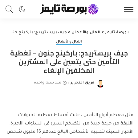
بورصة تايمز
>
المال والأعمال
>
جيف بريستريدج: باركينج جنون – تغطية التأمين حتى يتعين على المشترين المكلفين الإلغاء
المال والأعمال
جيف بريستريدج: باركينج جنون – تغطية
التأمين حتى يتعين على المشترين
المكلفين الإلغاء
فريق التحرير
منذ سنة واحدة
Posted
by
مثل معظم أنواع التأمين ، عانت أقساط تغطية الحيوانات
الأليفة من جرعة جيدة من التضخم السيئ في السنوات الأخيرة.
الأخبار السيئة لأغلبية الأشخاص البالغ عددهم 16 مليون شخص