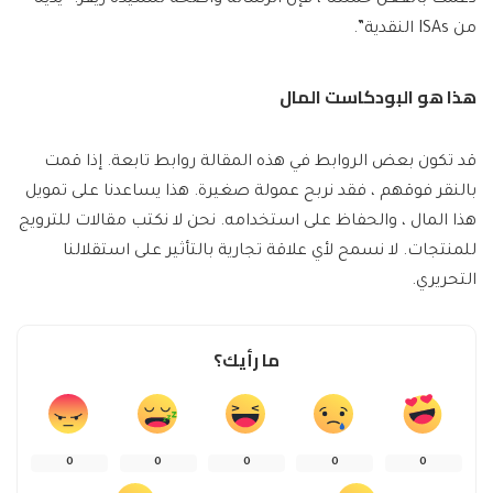
دعمت بالفعل حملتنا ، فإن الرسالة واضحة للسيدة ريفز: “يدينا
من ISAs النقدية”.
هذا هو البودكاست المال
قد تكون بعض الروابط في هذه المقالة روابط تابعة. إذا قمت
بالنقر فوقهم ، فقد نربح عمولة صغيرة. هذا يساعدنا على تمويل
هذا المال ، والحفاظ على استخدامه. نحن لا نكتب مقالات للترويج
للمنتجات. لا نسمح لأي علاقة تجارية بالتأثير على استقلالنا
التحريري.
ما رأيك؟
0
0
0
0
0