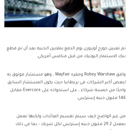
تم تعيين جورج أوزبورن يوم الدفع بملايين الجنيه بعد أن تم قطع
بنك الاستثمار البوتيك من قبل منافس أمريكي.
وافق Robey Warshaw ومقره Mayfair ، وهو مستشار موثوق به
لبعض أكبر الشركات في بريطانيا حيث يكون المستشار السابق
واحدًا من خمسة شركاء ، على استحواذه على Evercore مقابل
146 مليون جنيه إسترليني.
من غير الواضح كيف سيتم تقسيم العائدات ولكنها تعمل
بمعدل 29.2 مليون جنيه إسترليني لكل شريك – بما في ذلك