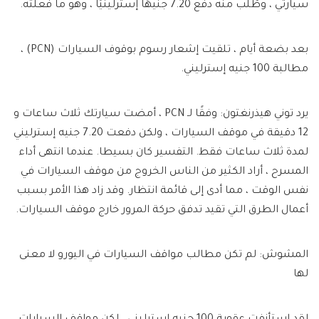
سيارتي ، وطُلب منه دفع 7.20 جنيهًا إسترلينيًا ، وهو ما فعلته.
بعد بضعة أيام ، تلقيت إشعار رسوم بوقوف السيارات (PCN) ،
مطالبة 100 جنيه إسترليني.
يرد توني هيذرنغتون:
وفقًا لـ PCN ، أمضت سيارتك ثلاث ساعات و
12 دقيقة في موقف السيارات ، ولكن دفعت 7.20 جنيه إسترليني
لمدة ثلاث ساعات فقط. التفسير كان بسيطا. عندما انتهى أداء
المسرح ، أراد الكثير من الناس الخروج من موقف السيارات في
نفس الوقت ، مما أدى إلى قائمة انتظار. وقد زاد هذا الأمر بسبب
أعمال الطرق التي تقيد تدفق حركة المرور خارج موقف السيارات.
المشوش: لم تكن مطالب مواقف السيارات في اليورو لا معنى
لها