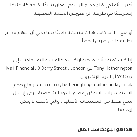
أخبرك أنه تم إلغاء جميع الرسوم ، وكان شيكًا بقيمة 45 جنيهًا
إسترلينيًا في طريقه إلى تعويض الخدمة الضعيفة.
أوضح EE أنه كانت هناك مشكلة داخليًا مما يعني أن التهم قد تم
تطبيقها عن طريق الخطأ.
إذا كنت تعتقد أنك ضحية ارتكاب مخالفات مالية ، فاكتب إلى
Tony Hetherington في Mail Financial ، 9 Derry Street ، London
W8 5hy أو البريد الإلكتروني
tony.hetherington@mailonsunday.co.uk
. بسبب ارتفاع حجم
الاستفسارات ، لا يمكن إعطاء الردود الشخصية. يرجى إرسال
نسخ فقط من المستندات الأصلية ، والتي نأسف لا يمكن
إرجاعها.
هذا هو البودكاست المال