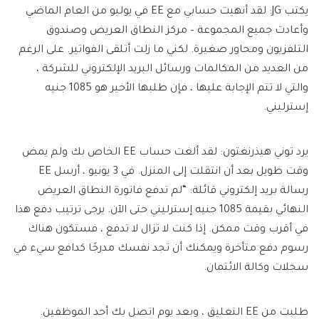
يكتب JG:
لقد أنهيت حسابي مع EE في يوليو من العام الماضي
وأعادت جميع المجموعة – مركز النطاق العريض وصندوق
التلفزيون ومحاور صغيرة. لكني ما زلت أتلقى الفواتير. على الرغم
من العديد من المكالمات ورسائل البريد الإلكتروني للشركة ،
والتي لا تتم الإجابة عليها ، فإن طلبها الأخير هو 1085 جنيه
إسترليني.
يرد توني هيذرنغتون:
لقد ألغت حساب EE الخاص بك ولم يمض
وقت طويل بعد أن انتقلت إلى المنزل. في 3 يونيو ، أرسل EE
رسالة بريد إلكتروني قائلة: “لم تدفع فاتورة النطاق العريض
النهائي بقيمة 1085 جنيه إسترليني حتى الآن. يرجى ترتيب دفع هذا
في أقرب وقت ممكن. إذا كنت لا تزال لا تدفع ، فستكون هناك
رسوم دفع متأخرة ويمكنك أن تجد نفسك مدرجًا كدافع سيء في
سجلات وكالة الائتمان.
طلبت من EE التعليق ، وبعد يوم اتصل بك أحد الموظفين.