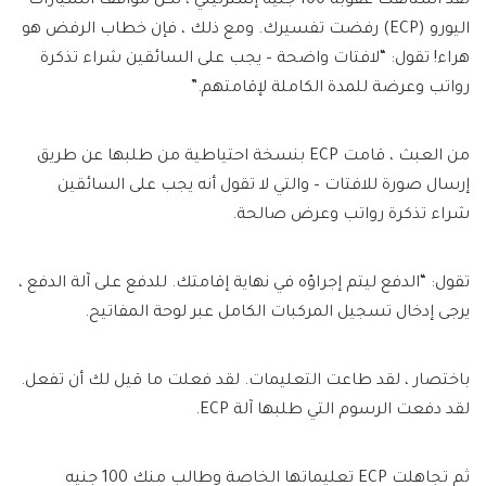
لقد استأنفت عقوبة 100 جنيه إسترليني ، لكن مواقف السيارات
اليورو (ECP) رفضت تفسيرك. ومع ذلك ، فإن خطاب الرفض هو
هراء! تقول: “لافتات واضحة – يجب على السائقين شراء تذكرة
رواتب وعرضة للمدة الكاملة لإقامتهم.”
من العبث ، قامت ECP بنسخة احتياطية من طلبها عن طريق
إرسال صورة للافتات – والتي لا تقول أنه يجب على السائقين
شراء تذكرة رواتب وعرض صالحة.
تقول: “الدفع ليتم إجراؤه في نهاية إقامتك. للدفع على آلة الدفع ،
يرجى إدخال تسجيل المركبات الكامل عبر لوحة المفاتيح.
باختصار ، لقد طاعت التعليمات. لقد فعلت ما قيل لك أن تفعل.
لقد دفعت الرسوم التي طلبها آلة ECP.
ثم تجاهلت ECP تعليماتها الخاصة وطالب منك 100 جنيه