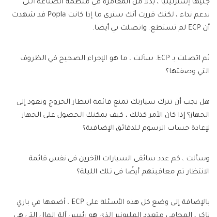
جنيهًا إسترلينيًا ، بدلاً من المقامرة في منظمة الصناعة التي
تدعم نداء ، لكنك قررت أنك سترى ما إذا كانت Popla قد شهدت
أن ECP لم تستطع. واتصلت بي أيضا.
ثم اتصلت بـ ECP. سألت ، ما هو الإجراء الصحيح في الظروف
التي وصفتها؟
هل يجب أن تترك سيارتك تمنع قائمة انتظار الخروج وتعود إلى
الجهاز؟ إذا كان الأمر كذلك ، كيف يمكنك الحصول على الجهاز
لإعادة حساب الرسوم للدقائق الإضافية؟
وسألت ، كم عدد سائقي السيارات الآخرين في نفس قائمة
الانتظار تم معاقبتهم أيضًا في تلك الليلة؟
بالإضافة إلى وضع كل هذه الأسئلة على ECP ، أضعها في باري
تاكر ، المحامي متعدد المليونير الذي هو رئيس آلة المال التي هي