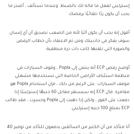
إسترليني لفعل ما قاله لك بالضبط. وعندما تستأنف ، أصدر ما
يجب أن يكون ردًا تلقائيًا يرفضك.
أقول إنه يجب أن يكون آليًا لأنه من الصعب تصديق أن أي إنسان
سوف يفكر في جاذبيتك ومن ثم الاعتقاد بأن خطاب الرفض
والصورة التي تلقتها كانت ذات ذرة منطقية.
أوضح رفض ECP أنه ينتمي إلى Popla ، وقوف السيارات في
منظمة استئناف الأراضي الخاصة التي تستخدمها مشغلي
موقف السيارات. على الرغم من ذلك ، فإن استخدام Popla هو
مقامرة. قال ECP إنه سيستقر مقابل 60 جنيهًا إسترلينيًا إذا
دفعت على الفور ، ولكن إذا ذهبت إلى Popla وخسرت ، فقد طالب
ECP بمبلغ 100 جنيه إسترليني.
أنا متأكد من أن الكثير من السائقين يدفعون للتأكد من توفير 40