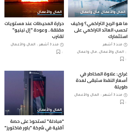
المال والأعمال
مال واعمال
المال والأعمال
ما هو الربح التراكمي؟ وكيف
حرارة المحيطات عند مستويات
تحسب العائد التراكمي على
مقلقة.. وعودة "إل نينيو"
استثمارك
تقترب
منذ 3 أشهر
منذ 3 أشهر
المال والأعمال
المال والأعمال
مال واعمال
غراي: علاوة المخاطر في
أسعار النفط ستبقى لمدة
طويلة
منذ 3 أشهر
المال والأعمال
المال والأعمال
"مبادلة" تستحوذ على حصة
أقلية في شركة "باور فاكتورز"