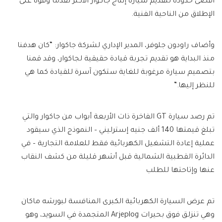
أقصى حدوده لتقديم سيارة إنتاج جاكوار الأكثر تقدمًا وقوة على
الإطلاق من الناحية الفنية.
وأضاف راودون جلوفر، المدير الإداري لشركة جاكوار: “كان هدفنا
منذ البداية هو تقديم تجربة قيادة حقيقية لجاكوار، وقد قمنا
بتصميم سيارة مرغوبة للغاية ستكون آسرة للقيادة كما هي
للنظر إليها.”
تم رصد سيارة GT الفاخرة ذات الأربعة أبواب من جاكوار والتي
تبلغ قيمتها 140 ألف جنيه إسترليني – النموذج الذي سيقود
عملية إعادة التشغيل الكهربائية فقط للعلامة التجارية – في
الدائرة القطبية الشمالية قبل أشهر قليلة من كشف النقاب
عنها وإتاحتها للطلب
تم عرض السيارة الكهربائية الكبرى المنافسة لبورشه ماكان
وهي تنزلق فوق بحيرات Arjeplog المتجمدة في السويد، وهو