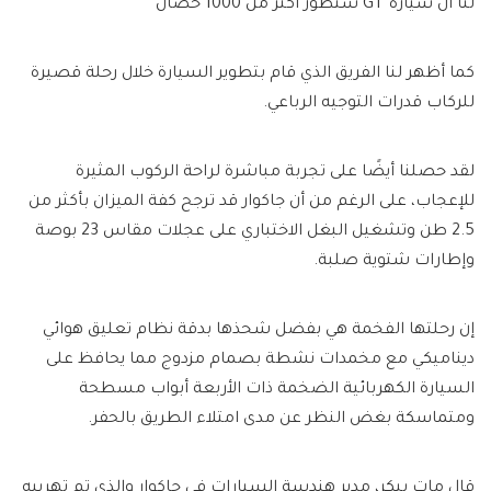
لنا أن سيارة GT ستطور أكثر من 1000 حصان
كما أظهر لنا الفريق الذي قام بتطوير السيارة خلال رحلة قصيرة
للركاب قدرات التوجيه الرباعي.
لقد حصلنا أيضًا على تجربة مباشرة لراحة الركوب المثيرة
للإعجاب، على الرغم من أن جاكوار قد ترجح كفة الميزان بأكثر من
2.5 طن وتشغيل البغل الاختباري على عجلات مقاس 23 بوصة
وإطارات شتوية صلبة.
إن رحلتها الفخمة هي بفضل شحذها بدقة
نظام تعليق هوائي
ديناميكي مع مخمدات نشطة بصمام مزدوج مما يحافظ على
السيارة الكهربائية الضخمة ذات الأربعة أبواب مسطحة
ومتماسكة بغض النظر عن مدى امتلاء الطريق بالحفر.
قال مات بيكر، مدير هندسة السيارات في جاكوار والذي تم تهريبه