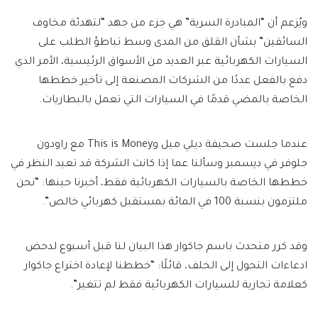
ويُزعم أن “المبادرة السرية” هي جزء من جهد “لتهدئة مخاوف
السائقين” بشأن القلق من المدى وسط تباطؤ الطلب على
السيارات الكهربائية عبر العديد من الأسواق الرئيسية، الأمر الذي
دفع بالفعل عددًا من الشركات المصنعة إلى تأخير خططها
الخاصة بالمضي قدمًا في السيارات التي تعمل بالبطاريات.
عندما جلست صحيفة ديلي ميل وThis is Money مع راودون
جلوفر في ديسمبر وسألنا عما إذا كانت الشركة قد تعيد النظر في
خططها الخاصة بالسيارات الكهربائية فقط، أخبرنا حينها: “نحن
ملتزمون بنسبة 100 في المائة بمستقبل كهربائي خالص”.
وقد كرر متحدث باسم جاكوار هذا البيان لنا قبل أسبوع لدحض
ادعاءات التحول إلى الخلف، قائلًا: “خططنا لإعادة اختراع جاكوار
كعلامة تجارية للسيارات الكهربائية فقط لم تتغير”.