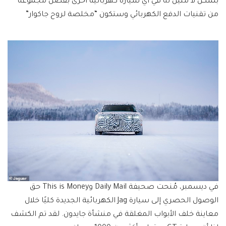
بشكل لا مثيل له في أي سيارة كهربائية أخرى بفضل مجموعة
من تقنيات الدفع الكهربائي وستكون “مخلصة لروح جاكوار”
في ديسمبر، مُنحت صحيفة Daily Mail وThis is Money حق
الوصول الحصري إلى سيارة Jag الكهربائية الجديدة كليًا خلال
معاينة خلف الأبواب المغلقة في منشأة جايدون. لقد تم الكشف