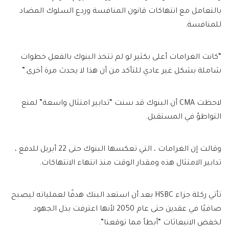
بالتعامل مع انتهاكات قانون المنافسة وردع السلوك المضاد
للمنافسة.
“كانت الغرامات أعلى بكثير لو لم تتخذ البنوك بالفعل خطوات
شاملة بشكل غير عادي للتأكد من أن هذا لا يحدث مرة أخرى.”
لاحظت CMA أن البنوك قد سنت “تدابير امتثال واسعة” لمنع
التواطؤ في المستقبل.
وقالت إن الغرامات ، التي تعكسها البنوك حتى 22 أبريل للدفع ،
تدابير الامتثال هذه ومقدار الوقت منذ انتهاء الانتهاكات.
تأتي ركلة جزاء HSBC بعد أن استعد البنك هدفًا لعملياته ليصبح
صافيًا في عقدين حتى عام 2050 لأنها اعترفت بذل الجهود
لخفض الانبعاثات “أبطأ مما توقعنا”.