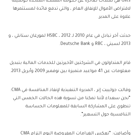
Gilts هي سندات صادرة عن حكومة المملكة المتحدة كوسيلة
لاقتراض الأموال للإنفاق العام ، والتي تدفع فائدة لمستثمرها
علاوة على المدير.
حدثت آخر تبادل في عام 2010 لـ HSBC ، 2012 لمورغان ستانلي ، و
2013 لسيتي ، RBC و Deutsche Bank.
قام المتداولون في الشركتين الأخيرتين للخدمات المالية بتبديل
معلومات عن 41 مواعيد متميزة بين نوفمبر 2009 وأبريل 2013.
وقالت جولييت إنر ، المديرة التنفيذية لإنفاذ المنافسة في CMA:
“نحن سعداء لأننا تمكنا من تسوية هذه الحالات الخمس التي
تنطوي على المشاركة السابقة للمعلومات الحساسة
التنافسية حول التسعير”.
وأضافت: “تعكس الغرامات المفروضة اليوم التزام CMA