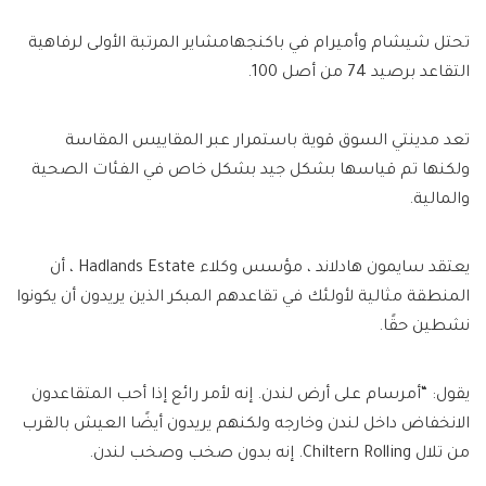
تحتل شيشام وأميرام في باكنجهامشاير المرتبة الأولى لرفاهية
التقاعد برصيد 74 من أصل 100.
تعد مدينتي السوق قوية باستمرار عبر المقاييس المقاسة
ولكنها تم قياسها بشكل جيد بشكل خاص في الفئات الصحية
والمالية.
يعتقد سايمون هادلاند ، مؤسس وكلاء Hadlands Estate ، أن
المنطقة مثالية لأولئك في تقاعدهم المبكر الذين يريدون أن يكونوا
نشطين حقًا.
يقول: “أمرسام على أرض لندن. إنه لأمر رائع إذا أحب المتقاعدون
الانخفاض داخل لندن وخارجه ولكنهم يريدون أيضًا العيش بالقرب
من تلال Chiltern Rolling. إنه بدون صخب وصخب لندن.