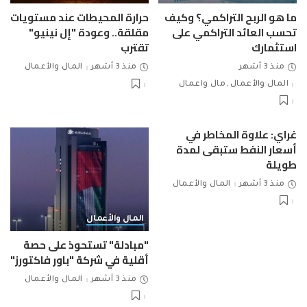
ما هو الربح التراكمي؟ وكيف
حرارة المحيطات عند مستويات
تحسب العائد التراكمي على
مقلقة.. وعودة "إل نينيو"
استثمارك
تقترب
منذ 3 أشهر
منذ 3 أشهر
المال والأعمال
المال والأعمال
مال واعمال
غراي: علاوة المخاطر في
أسعار النفط ستبقى لمدة
طويلة
منذ 3 أشهر
المال والأعمال
المال والأعمال
"مبادلة" تستحوذ على حصة
أقلية في شركة "باور فاكتورز"
منذ 3 أشهر
المال والأعمال