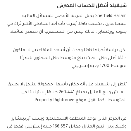
شيفيلد أفضل للحساب المصرفي
Sheffield Hallam يحتل المرتبة الأفضل للمسائل المالية
للمتقاعدين ، تكشف L&G. يُعرف بأنه أحد المناطق الأكثر ثراءً في
جنوب يوركشاير ، لذلك ليس من المستغرب أن تتصدر القائمة.
لكن دراسة أجرتها L&G وجدت أن أسعد المتقاعدين لا يملكون
دائمًا أعلى دخل – حيث يبلغ متوسط دخل المحتوى شهريًا
متوسط 1700 جنيه إسترليني.
يُنظر إلى شيفيلد على أنه مكان بأسعار معقولة بشكل لا يصدق
للعيش وبيع المنازل بمبلغ 260،441 جنيهًا إسترلينيًا في
المتوسط ، كما يقول موقع Property Rightmove.
في المركز الثاني توجد المنطقة الاسكتلندية ويست أبردينشاير
وكينكاردين. تبيع المنازل مقابل 166،657 جنيه إسترليني فقط في