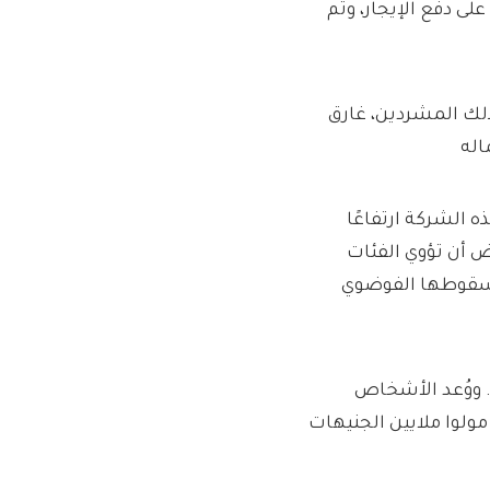
ى دفع الإيجار، وتم
في ذلك المشردين، غارق
لعمليات في مكتب SFO: “حققت هذه الشركة ارتفاعًا
ض أن تؤوي الفئات
ك سقوطها الفوضوي
ة. ووُعد الأشخاص
ولوا ملايين الجنيهات