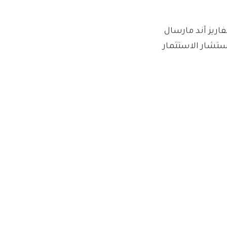
اريز آند مارسال
ستشار الاستثمار