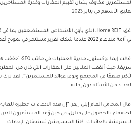
لمستثمرين مخاوف بشأن تقييم العقارات وقدرة المستأجرين عل
عليق الأسهم في يناير 2023.
دقق: Home REIT، الذي يأوي الأشخاص المستضعفين بما 
أزمة منذ عام 2022 عندما شكك تقرير مستثمر في نموذج أعماله
وقالت إيما لوكستون، مديرة ا
ريعًا، حيث أنفقت الملايين على العقارات التي كان من المفتر
لأكثر ضعفًا في المجتمع وتوفر عوائد للمستثمرين”. لقد تر
لعديد من الأسئلة دون إجابة.
قال المحامي العام إيلي ريفز: “إن هذه الادعاءات خطيرة للغاي
لضعفاء بالحصول على منازل، في حين وُعد المستثمرون الذين م
لاسترلينية بالعائدات. كلتا المجموعتين تستحقان الإجابات.