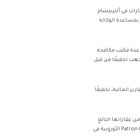
رات في ألترينشام
بمساعدة الوكالة
اعدة مكتب مكافحة
ة. قالت Home REIT في عام 2024 إنها واجهت تحقيقًا من قبل
ر المالية، تحقيقًا
نوفمبر، قالت شركة Home REIT إنها أبرمت اتفاقًا لبيع 700 من عقاراتها البالغ
عددها 853 عقارًا مقابل 123 مليون جنيه إسترليني لشركة Patron Capital الأوروبية في