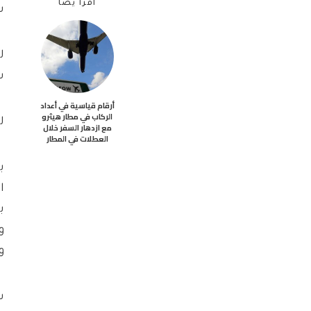
اقرأ يضاً
س
ل
س
أرقام قياسية في أعداد
الركاب في مطار هيثرو
ل
مع ازدهار السفر خلال
العطلات في المطار
ا
ب
و
و