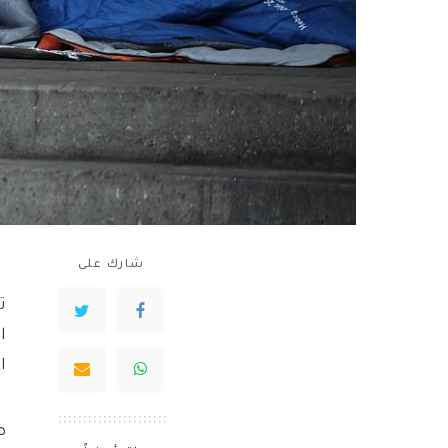
شارك على
ال
ص