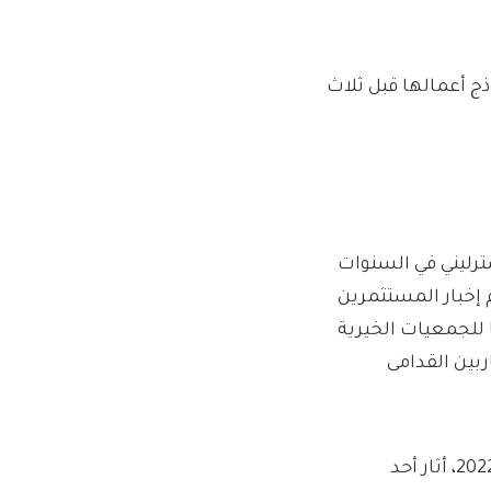
ج أعمالها قبل ثلاث
 مبلغ 850 مليون جنيه إسترليني في السنوات
م إخبار المستثمرين
 للجمعيات الخيرية
بين القدامى
سيتم تحقيق العوائد من خلال دفعات الإيجار، ولكن في نوفمبر 2022، أثار أحد