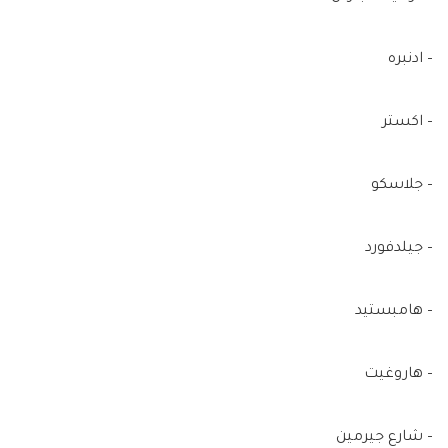
– ادنبره
– اكستر
– جلاسكو
– جيلدفورد
– هامبستيد
– هاروغيت
– شارع جيرمين