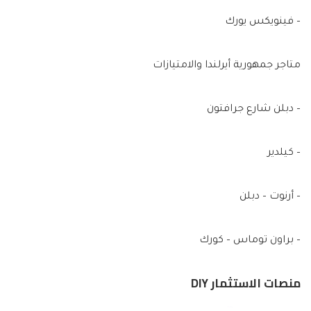
– فينويكس يورك
متاجر جمهورية أيرلندا والامتيازات
– دبلن شارع جرافتون
– كيلدير
– أرنوت – دبلن
– براون توماس – كورك
منصات الاستثمار DIY