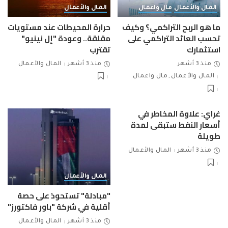
المال والأعمال
مال واعمال
المال والأعمال
ما هو الربح التراكمي؟ وكيف
حرارة المحيطات عند مستويات
تحسب العائد التراكمي على
مقلقة.. وعودة "إل نينيو"
استثمارك
تقترب
منذ 3 أشهر
منذ 3 أشهر
المال والأعمال
المال والأعمال
مال واعمال
غراي: علاوة المخاطر في
أسعار النفط ستبقى لمدة
طويلة
منذ 3 أشهر
المال والأعمال
المال والأعمال
"مبادلة" تستحوذ على حصة
أقلية في شركة "باور فاكتورز"
منذ 3 أشهر
المال والأعمال