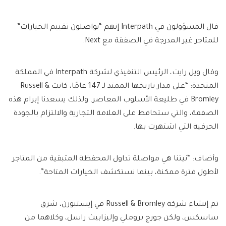
قال المسؤولون في Interpath إنهم “يواصلون تقييم الخيارات”
للمتاجر غير المدرجة في الصفقة مع Next.
وقال ويل رايت، الرئيس التنفيذي لشركة Interpath في المملكة
المتحدة: “على مدار تاريخها الممتد لـ 147 عامًا، كانت Russell &
Bromley في طليعة الأسلوب المعاصر. ولذلك يسعدنا إبرام هذه
الصفقة، والتي ستحافظ على العلامة التجارية والالتزام بالجودة
الحرفية التي اشتهرت بها.
وأضاف: “نيتنا هي مواصلة تداول المحفظة المتبقية من المتاجر
لأطول فترة ممكنة، بينما نستكشف الخيارات المتاحة”.
تم إنشاء شركة Russell & Bromley في إيستبورن، شرق
ساسكس، ولكن جورج بروملي وإليزابيث راسل، وكلاهما من