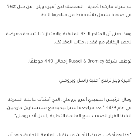
تم شراء ماركة الأحذية – المفضلة لدى أميرة ويلز – من قبل Next
في صفقة تشمل ثلاثة فقط من متاجرها الـ 36.
وهذا يعني أن المتاجر الـ 33 المتبقية والامتيازات التسعة معرضة
لخطر الإغلاق مع فقدان مئات الوظائف.
توظف شركة Russell & Bromley إجمالي 440 موظفًا.
أميرة ويلز ترتدي أحذية راسل وبروملي
وقال الرئيس التنفيذي أندرو بروملي، الذي أنشأت عائلته الشركة
في عام 1879: “بعد مراجعة استراتيجية مع مستشارين خارجيين،
اتخذنا القرار الصعب ببيع العلامة التجارية راسل آند بروملي”.
“هذا هو أفضل طريق لتأمين مستقبل العلامة التجارية، ونود أن