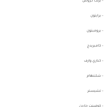
– برنت كروس
– برايتون
– برومبتون
– كامبريدج
– كناري وارف
– شلتنهام
– تشيستر
– كوفينت جاردن