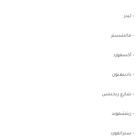
– ليدز
– مانشستر
– أكسفورد
– بادينغتون
– شارع ريجنتس
– ريتشموند
– ستراتفورد