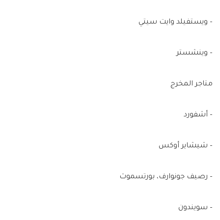
– ويستفيلد وايت سيتي
– وينشستر
متاجر المخرج
– أشفورد
– شيشاير أوكس
– رصيف جونوارف، بورتسموث
– سويندون