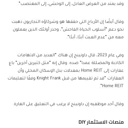
وقد يمتد من العرض العادل، إلى الوحشي، إلى المغتصب”.
وقال أيضًا إن الأرباح التي حققها هو وشركاؤه التجاريون ذهبت
نحو دعم “أسلوب الحياة الفاحش”، وحذر أولئك الذين يعملون
معه من “عدم العبث أبدًا، أبدًا”.
وفي عام 2023، قال داونينج إن هناك “العديد من الاتهامات
الكاذبة والمضللة عمدا” ضده. وقال إنه “مثل كثيرين آخرين” باع
عقارات إلى Home REIT بمعدلات بدل الإسكان المحلي وأن
العقارات “قد تم تقييمها من قبل Knight Frank وفقًا لتعليمات
Home REIT”.
وقال أحد موظفيه إن داونينج لا يرغب في التعليق على الغارة.
منصات الاستثمار DIY