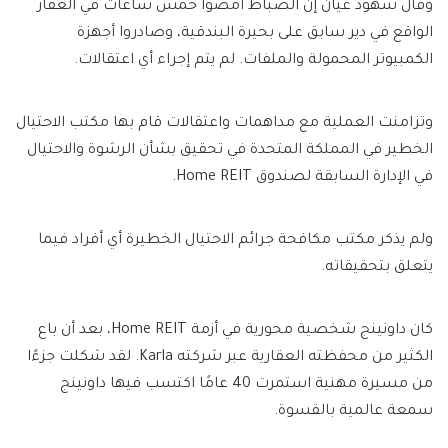
وقال شهود عيان إن الضباط أمضوا خمس ساعات في العقار
الواقع في دير سابق على بحيرة البندقية، وصادروا أجهزة
الكمبيوتر المحمولة والملفات. لم يتم إجراء أي اعتقالات.
وتزامنت العملية مع مداهمات واعتقالات قام بها مكتب الاحتيال
الخطير في المملكة المتحدة في تحقيق بشأن الرشوة والاحتيال
في الإدارة السابقة لصندوق Home REIT.
ولم يذكر مكتب مكافحة جرائم الاحتيال الخطيرة أي أفراد فيما
يتعلق بتحقيقاته.
كان داونينج شخصية محورية في أزمة Home REIT، بعد أن باع
الكثير من محفظته العقارية عبر شركته Karla. لقد شكلت جزءًا
من مسيرة مهنية استمرت 40 عامًا اكتسب فيها داونينج
سمعة عالمية بالقسوة.