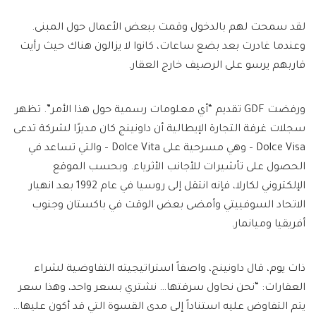
لقد سمحت لهم بالدخول وقمت ببعض الأعمال حول المبنى.
وعندما غادرت بعد بضع ساعات، كانوا لا يزالون هناك حيث رأيت
قاربهم يرسو على الرصيف خارج العقار.
ورفضت GDF تقديم “أي معلومات رسمية حول هذا الأمر”. تظهر
سجلات غرفة التجارة الإيطالية أن داونينج كان مديرًا لشركة تدعى
Dolce Visa – وهي مسرحية على Dolce Vita – والتي تساعد في
الحصول على تأشيرات للأجانب الأثرياء. وبحسب الموقع
الإلكتروني لكارلا، فإنه انتقل إلى روسيا في عام 1992 بعد انهيار
الاتحاد السوفييتي وأمضى بعض الوقت في باكستان وجنوب
أفريقيا وميانمار.
ذات يوم، قال داونينج، واصفاً استراتيجيته التفاوضية لشراء
العقارات: “نحن نحاول سرقتها… نشتري بسعر واحد، وهذا سعر
يتم التفاوض عليه استناداً إلى مدى القسوة التي قد أكون عليها…