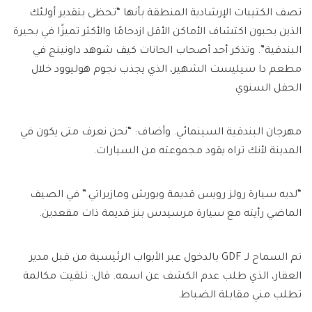
تصف الكتيبات الإرشادية المنطقة بأنها “تحظى بتقدير أولئك
الذين يحبون اكتشاف الأماكن الأقل ازدحامًا والأكثر تميزًا في بحيرة
البندقية”. وتذكر أحد أصحاب الحانات كيف شوهد داونينج في
مطعم دا سيليست الشهير، الذي يجذب نجوم هوليوود خلال
الحفل السنوي
مهرجان البندقية السينمائي. وأضاف: “نحن نعرف متى يكون في
المدينة لأنك تراه يقود مجموعته من السيارات.
“لديه سيارة رولز رويس قديمة وبورش ومازيراتي.” في الصيف
الماضي رأيته مع سيارة مرسيدس بنز قديمة ذات مقعدين.
تم السماح لـ GDF بالدخول عبر الأبواب الرئيسية من قبل مدير
العقار، الذي طلب عدم الكشف عن اسمه. قال: تلقيت مكالمة
تطلب مني مقابلة الضباط.