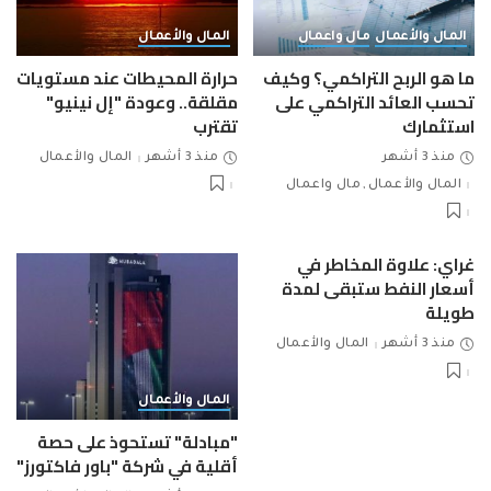
المال والأعمال
مال واعمال
المال والأعمال
ما هو الربح التراكمي؟ وكيف
حرارة المحيطات عند مستويات
تحسب العائد التراكمي على
مقلقة.. وعودة "إل نينيو"
استثمارك
تقترب
منذ 3 أشهر
منذ 3 أشهر
المال والأعمال
المال والأعمال
مال واعمال
غراي: علاوة المخاطر في
أسعار النفط ستبقى لمدة
طويلة
منذ 3 أشهر
المال والأعمال
المال والأعمال
"مبادلة" تستحوذ على حصة
أقلية في شركة "باور فاكتورز"