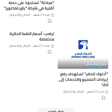
"مبادلة" تستحوذ على حصة
أقلية في شركة "باور فاكتورز"
منذ 3 أشهر
المال والأعمال
ترامب: أسعار النفط الحالية
منخفضة
منذ 3 أشهر
المال والأعمال
المال والأعمال
"أدنوك للحفر" تستهدف رفع
إيرادات التصنيع والخدمات إلى
50%
منذ 3 أشهر
المال والأعمال
عرض المزيد