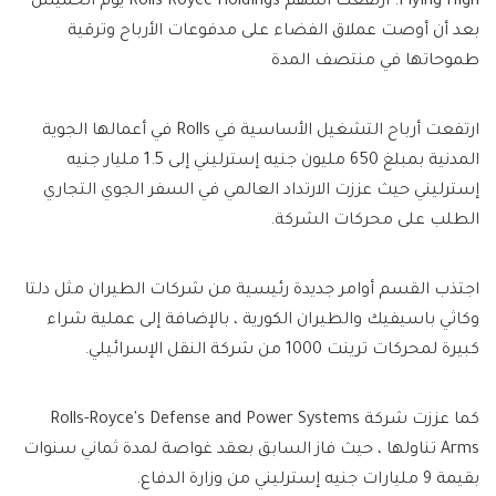
Flying High: ارتفعت أسهم Rolls-Royce Holdings يوم الخميس
بعد أن أوصت عملاق الفضاء على مدفوعات الأرباح وترقية
طموحاتها في منتصف المدة
ارتفعت أرباح التشغيل الأساسية في Rolls في أعمالها الجوية
المدنية بمبلغ 650 مليون جنيه إسترليني إلى 1.5 مليار جنيه
إسترليني حيث عززت الارتداد العالمي في السفر الجوي التجاري
الطلب على محركات الشركة.
اجتذب القسم أوامر جديدة رئيسية من شركات الطيران مثل دلتا
وكاثي باسيفيك والطيران الكورية ، بالإضافة إلى عملية شراء
كبيرة لمحركات ترينت 1000 من شركة النقل الإسرائيلي.
كما عززت شركة Rolls-Royce's Defense and Power Systems
Arms تناولها ، حيث فاز السابق بعقد غواصة لمدة ثماني سنوات
بقيمة 9 مليارات جنيه إسترليني من وزارة الدفاع.