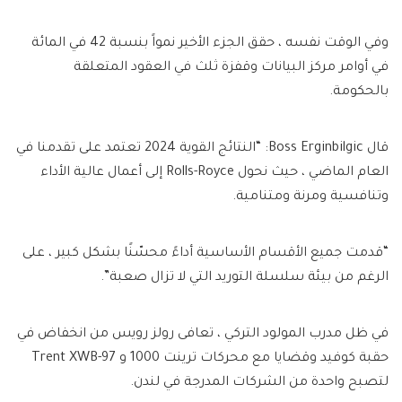
وفي الوقت نفسه ، حقق الجزء الأخير نمواً بنسبة 42 في المائة
في أوامر مركز البيانات وقفزة ثلث في العقود المتعلقة
بالحكومة.
قال Boss Erginbilgic: “النتائج القوية 2024 تعتمد على تقدمنا ​​في
العام الماضي ، حيث نحول Rolls-Royce إلى أعمال عالية الأداء
وتنافسية ومرنة ومتنامية.
“قدمت جميع الأقسام الأساسية أداءً محسّنًا بشكل كبير ، على
الرغم من بيئة سلسلة التوريد التي لا تزال صعبة”.
في ظل مدرب المولود التركي ، تعافى رولز رويس من انخفاض في
حقبة كوفيد وقضايا مع محركات ترينت 1000 و Trent XWB-97
لتصبح واحدة من الشركات المدرجة في لندن.