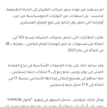
لم يستفيد من عودة سفر شركات الطيران إلى الحياة الطبيعية
فحسب ، بل استفادت من التوترات الجيوسياسية من حرب
أوكرانيا التي تحفز دول الناتو على رفع الإنفاق العسكري.
طارت الطائرات التي تحمل محركات الشركة بنسبة 103 في
المائة من مستويات ما قبل الوصايا العام الماضي ، مقارنة بـ 88
في المائة في عام 2023.
وقد ساعد ذلك على زيادة المبيعات الأساسية في ذراع الفضاء
المدني في رولز رويس بنحو ربع إلى 9 مليارات جنيه إسترليني ،
مما ساهم في توسيع إجمالي إيراداتها الأساسي بنسبة 17 في
المائة إلى 17.8 مليار جنيه إسترليني.
وقال مارك كراوتش ، محلل السوق في إيتورو: “قانون YHPRUM
ينص على أن أي شيء يمكن أن يسير على ما يرام سوف يسير على