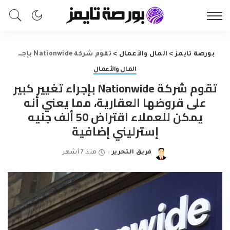
بورصة تايمز
>
المال والأعمال
>
تقوم شركة Nationwide بإجراء تغيير كبير على قروضها العقارية، مما يعني أنه يمكن للعملاء اقتراض 50 ألف جنيه إسترليني إضافية
المال والأعمال
تقوم شركة Nationwide بإجراء تغيير كبير
على قروضها العقارية، مما يعني أنه
يمكن للعملاء اقتراض 50 ألف جنيه
إسترليني إضافية
فريق التحرير
منذ 7 أشهر
Posted
by