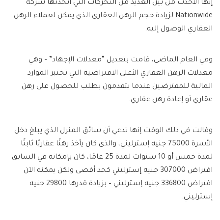
إنها الأحدث من بين العديد من التحركات التي اتخذتها شركة
Nationwide لزيادة حجم الرهن العقاري الذي يمكن لعملاء الرهن
العقاري الوصول إليه.
وفي العام الماضي، قامت بتعديل “معدلات الإجهاد” – وهي
معدلات الرهن العقاري الأعلى الافتراضية التي تختبر الموارد
المالية للمقترضين عندما يتقدمون بطلب للحصول على رهن
عقاري أو إعادة رهن عقاري.
وقالت في ذلك الوقت إنها تدعي أن سائق المنزل الذي يبلغ دخل
الأسرة 75000 جنيه إسترليني، والذي كان يأخذ رهنًا عقاريًا ثابتًا
لمدة خمس أو 10 سنوات لمدة 25 عامًا، كان بإمكانه في السابق
اقتراض 307000 جنيه إسترليني كحد أقصى ولكن يمكنه الآن
اقتراض 336800 جنيه إسترليني – بزيادة قدرها 29800 جنيه
إسترليني.