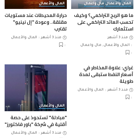
المال والأعمال
مال واعمال
المال والأعمال
ما هو الربح التراكمي؟ وكيف
حرارة المحيطات عند مستويات
تحسب العائد التراكمي على
مقلقة.. وعودة "إل نينيو"
استثمارك
تقترب
منذ 3 أشهر
منذ 3 أشهر
المال والأعمال
المال والأعمال
مال واعمال
غراي: علاوة المخاطر في
أسعار النفط ستبقى لمدة
طويلة
منذ 3 أشهر
المال والأعمال
المال والأعمال
"مبادلة" تستحوذ على حصة
أقلية في شركة "باور فاكتورز"
منذ 3 أشهر
المال والأعمال