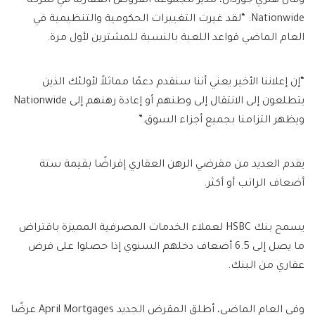
وقال هنري جوردان، مدير مجموعة القروض العقارية في شركة
Nationwide: “لقد غيرت التغييرات الحكومية والتنظيمية في
العام الماضي قواعد اللعبة بالنسبة للمشترين لأول مرة.
“إن إعلاننا الأخير يعني أننا سنقدم دعمًا مماثلاً لأولئك الذين
يتطلعون إلى الانتقال إلى وطنهم أو إعادة رهنهم إلى Nationwide
ويظهر التزامنا بجميع أجزاء السوق.”
يقدم العديد من مقرضي الرهن العقاري إقراضًا بقيمة ستة
أضعاف الراتب أو أكثر.
يسمح بنك HSBC لعملاء الخدمات المصرفية المميزة باقتراض
ما يصل إلى 6.5 أضعاف دخلهم السنوي إذا حصلوا على قرض
عقاري من البنك.
وفي العام الماضي، أطلق المقرض الجديد April Mortgages عرضًا