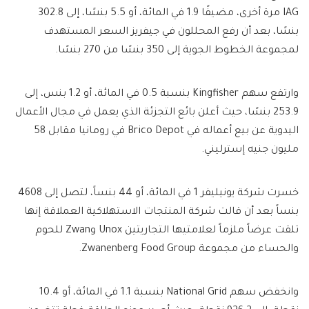
IAG مرة أخرى، مضيفًا 1.9 في المائة، أو 5.5 بنسًا، إلى 302.8
بنسًا، بعد أن رفع المحللون في جيفريز السعر المستهدف
لمجموعة الخطوط الجوية إلى 350 بنسًا من 270 بنسًا.
وارتفع سهم Kingfisher بنسبة 0.5 في المائة، أو 1.2 بنس، إلى
253.9 بنسًا، حيث أعلن بائع التجزئة الذي يعمل في مجال الأعمال
اليدوية عن بيع أعماله في Brico Depot في رومانيا مقابل 58
مليون جنيه إسترليني.
خسرت شركة يونيليفر 1 في المائة، أو 44 بنساً، لتصل إلى 4608
بنساً بعد أن قالت شركة المنتجات الاستهلاكية العملاقة إنها
تلقت عرضاً ملزماً لعلامتيها التجاريتين Unox وZwan للحوم
والحساء من مجموعة Zwanenberg Food Group.
وانخفض سهم National Grid بنسبة 1.1 في المائة، أو 10.4