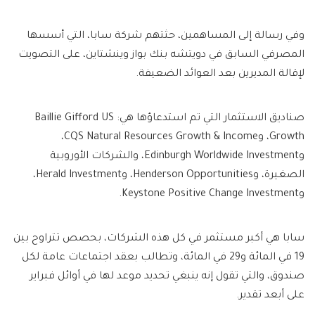
وفي رسالة إلى المساهمين، حثتهم شركة سابا، التي أسسها
المصرفي السابق في دويتشه بنك بواز وينشتاين، على التصويت
لإقالة المديرين بعد العوائد الضعيفة.
صناديق الاستثمار التي تم استدعاؤها هي: Baillie Gifford US
Growth، وCQS Natural Resources Growth & Income،
وEdinburgh Worldwide Investment، والشركات الأوروبية
الصغيرة، وHenderson Opportunities، وHerald Investment،
وKeystone Positive Change Investment.
سابا هي أكبر مستثمر في كل هذه الشركات، بحصص تتراوح بين
19 في المائة و29 في المائة، وتطالب بعقد اجتماعات عامة لكل
صندوق، والتي تقول إنه ينبغي تحديد موعد لها في أوائل فبراير
على أبعد تقدير.