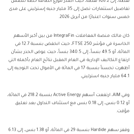
نقطة، إلى 926.2 نقطة، حيث أصدر موزع الطاقة خطة تتضمن
تفاصيل استثمارات تصل إلى 35 مليار جنيه إسترليني على مدى
خمس سنوات اعتبارًا من أبريل 2026.
كان مالك منصة المعاملات IntegraFin من بين أكبر الأسهم
الخاسرة في مؤشر FTSE 250، حيث انخفض بنسبة 12.7 في
المائة، أو 49.5 بنساً، إلى 340.5 بنساً، حيث عوض الحذر بشأن
ارتفاع التكاليف الإدارية في العام المقبل نتائج العام بأكمله التي
أظهرت تحسناً بنسبة 17 في المائة في الأموال تحت التوجيه إلى
64.1 مليار جنيه استرليني.
وفي AIM، ارتفعت أسهم Active Energy بنسبة 218.2 في المائة،
أو 0.12 بنس، إلى 0.18 بنس مع استئناف التداول بعد تعليق
مؤقت.
وقفز سهم Hardide بنسبة 29 في المائة، أو 1.38 بنس، إلى 6.13