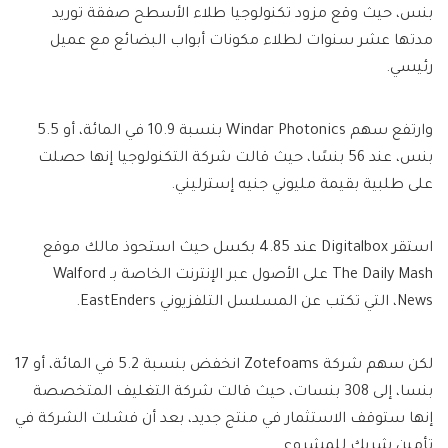
بنس، حيث وقع مزود تكنولوجيا طلاء الأسطح صفقة توريد
مدتها عشر سنوات لطلاء مكونات أبواب البضائع مع عميل
رئيسي.
وارتفع سهم Windar Photonics بنسبة 10.9 في المائة، أو 5.5
بنس، عند 56 بنسًا، حيث قالت شركة التكنولوجيا إنها حصلت
على طلبية بقيمة مليوني جنيه إسترليني.
استقر Digitalbox عند 4.85 بكسل حيث استحوذ مالك موقع
The Daily Mash على الأصول عبر الإنترنت الخاصة بـ Walford
News، التي تكتب عن المسلسل التلفزيوني EastEnders.
لكن سهم شركة Zotefoams انخفض بنسبة 5.2 في المائة، أو 17
بنسا، إلى 308 بنسات، حيث قالت شركة التغليف المتخصصة
إنها ستوقف الاستثمار في منتج جديد، بعد أن فشلت الشركة في
تأمين شريك للمشروع.