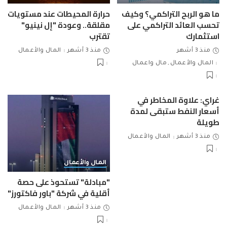
ما هو الربح التراكمي؟ وكيف
حرارة المحيطات عند مستويات
تحسب العائد التراكمي على
مقلقة.. وعودة "إل نينيو"
استثمارك
تقترب
منذ 3 أشهر
منذ 3 أشهر
المال والأعمال
المال والأعمال
مال واعمال
غراي: علاوة المخاطر في
أسعار النفط ستبقى لمدة
طويلة
منذ 3 أشهر
المال والأعمال
المال والأعمال
"مبادلة" تستحوذ على حصة
أقلية في شركة "باور فاكتورز"
منذ 3 أشهر
المال والأعمال