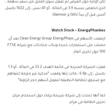
لكن الإثارة حول العرض لم تفعل سوى القليل من سعر سهمه ،
الذي انخفض بنسبة 3.9 في المائة ، أو 41 بنس ، إلى 1022 بكسل
أمس قبل أن يبدأ Glitz و Glamour.
Watch Stock – EnergyPhankes
ارتفعت الأسهم في Clean Energy Group EnergyPhays بعد أن
حصلت على استثمارات جديدة وبدأت محادثات مع شركة FTSE
100 حول تخزين الغاز.
قفزت الشركة المدرجة في قائمة الهدف 23.2 في المائة ، أو 1.3
بكسل ، إلى 6.9p ، قالت إنها وقعت “مذكرة غير ملزمة للتفاهم
مع صندوق للطاقة النظيفة لتمويل أسهم حجر الزاوية”.
كما أنها تتحدث إلى شركة شريحة زرقاء حول استخدام مركز
تخزين الطاقة في مرام.