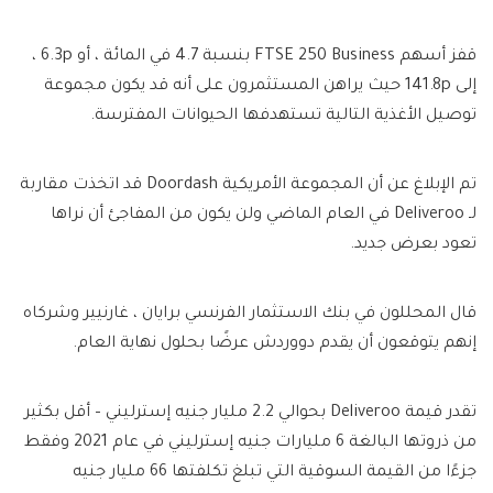
قفز أسهم FTSE 250 Business بنسبة 4.7 في المائة ، أو 6.3p ،
إلى 141.8p حيث يراهن المستثمرون على أنه قد يكون مجموعة
توصيل الأغذية التالية تستهدفها الحيوانات المفترسة.
تم الإبلاغ عن أن المجموعة الأمريكية Doordash قد اتخذت مقاربة
لـ Deliveroo في العام الماضي ولن يكون من المفاجئ أن نراها
تعود بعرض جديد.
قال المحللون في بنك الاستثمار الفرنسي برايان ، غارنيير وشركاه
إنهم يتوقعون أن يقدم دووردش عرضًا بحلول نهاية العام.
تقدر قيمة Deliveroo بحوالي 2.2 مليار جنيه إسترليني – أقل بكثير
من ذروتها البالغة 6 مليارات جنيه إسترليني في عام 2021 وفقط
جزءًا من القيمة السوقية التي تبلغ تكلفتها 66 مليار جنيه