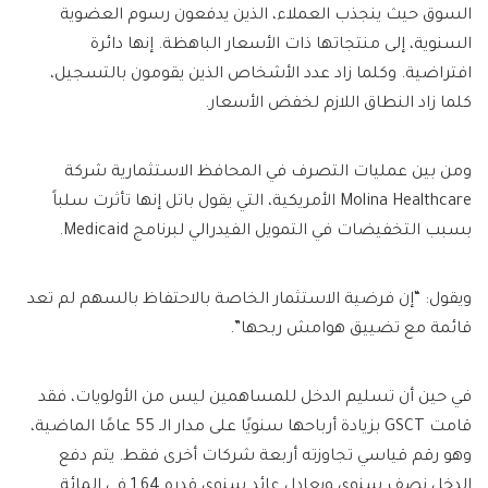
السوق حيث ينجذب العملاء، الذين يدفعون رسوم العضوية
السنوية، إلى منتجاتها ذات الأسعار الباهظة. إنها دائرة
افتراضية. وكلما زاد عدد الأشخاص الذين يقومون بالتسجيل،
كلما زاد النطاق اللازم لخفض الأسعار.
ومن بين عمليات التصرف في المحافظ الاستثمارية شركة
Molina Healthcare الأمريكية، التي يقول باتل إنها تأثرت سلباً
بسبب التخفيضات في التمويل الفيدرالي لبرنامج Medicaid.
ويقول: “إن فرضية الاستثمار الخاصة بالاحتفاظ بالسهم لم تعد
قائمة مع تضييق هوامش ربحها”.
في حين أن تسليم الدخل للمساهمين ليس من الأولويات، فقد
قامت GSCT بزيادة أرباحها سنويًا على مدار الـ 55 عامًا الماضية،
وهو رقم قياسي تجاوزته أربعة شركات أخرى فقط. يتم دفع
الدخل نصف سنوي ويعادل عائد سنوي قدره 1.64 في المائة.