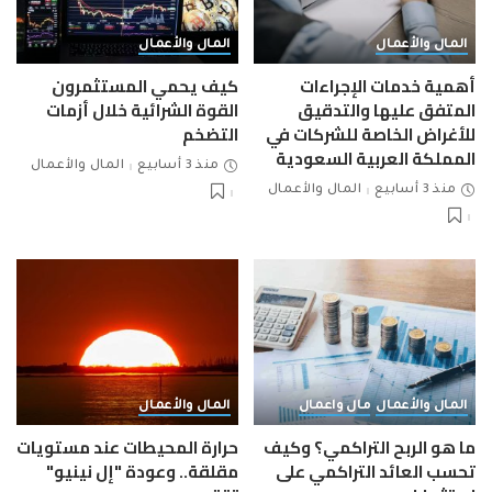
المال والأعمال
المال والأعمال
أهمية خدمات الإجراءات
كيف يحمي المستثمرون
المتفق عليها والتدقيق
القوة الشرائية خلال أزمات
للأغراض الخاصة للشركات في
التضخم
المملكة العربية السعودية
منذ 3 أسابيع
المال والأعمال
منذ 3 أسابيع
المال والأعمال
المال والأعمال
مال واعمال
المال والأعمال
ما هو الربح التراكمي؟ وكيف
حرارة المحيطات عند مستويات
تحسب العائد التراكمي على
مقلقة.. وعودة "إل نينيو"