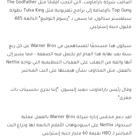
أضافت شركة باراماونت، التي أنتجت أفلامًا مثل The Godfather
وTop Gun بالإضافة إلى برامج تلفزيونية مثل Tulsa King بطولة
سيلفستر ستالون، ما يسمى بـ “رسوم التوقيع” البالغة 485
مليون جنيه إسترليني.
سيكون هذا مستحقًا للمساهمين في Warner Bros عن كل ربع
سنة بعد نهاية هذا العام لم تكتمل فيه الصفقة – مما يشير إلى
أنها واثقة من التغلب على العقبات التنظيمية التي تواجه Netflix
بالفعل، مثل المخاوف بشأن هيمنتها على البث المباشر.
وقال رئيس باراماونت ديفيد إليسون: “إننا نجري تحسينات ذات
مغزى”.
لقد دعم مجلس إدارة شركة Warner Bros بالفعل عملية
استحواذ Netflix على استوديوهات الأفلام التابعة لها وذراع البث
المباشر لـ HBO بقيمة 60 مليار جنيه إسترليني.