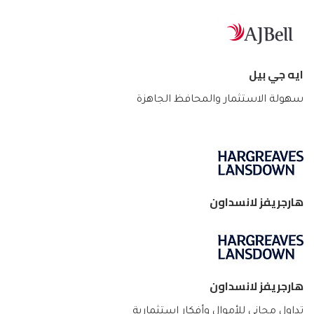
ايه جي بيل
سهولة الاستثمار والمحافظ الجاهزة
هارجريفز لانسداون
هارجريفز لانسداون
تداول مجاني للأموال وأفكار استثمارية