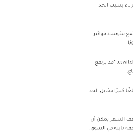
غاز والكهرباء بسبب الحد
ع متوسط ​​فواتير
متحدثًا إلى هذا هو المال ، قال بن غالزي ، خبير الطاقة في uswitch.com: “قد يرتفع
ع.
ا كبيرًا مقابل الحد
سقف السعر يمكن أن