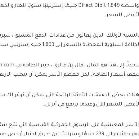
بواسطة Direct Dibit 1،849 جنيهًا إسترلينيًا سنويًا لل
لأقصى للسعر.
النسبة لأولئك الذين يعانون من عدادات الدفع المسبق ، سيرتف
طاقة السنوية المغطاة بالسعر إلى 1،803 جنيه إسترليني سنويًا.
قف أسعار الطاقة ، لكن معظم الأسر يمكن أن تتجنب الارتفا
هناك بعض الصفقات الثابتة الرائعة التي يمكن أن توفر لك مبلغً
لأقصى للسعر الآن وعندما يرتفع في أبريل.
الأسر المعيشية على الرسوم الجمركية القياسية التي تتبع 
حاليًا حوالي 239 جنيهًا إسترلينيًا عن طريق اختيار أرخص صفقة ثابتة في السوق.