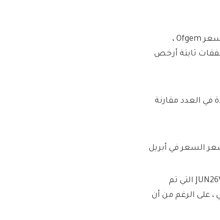
لا تزال معظم الأسر في الصفقات التي تحكمها الحد الأقصى لسعر Ofgem ،
فقات ثابتة أرخص
دة في العدد مقارنة
وفقًا لبيانات USWITCH التي تراها هذا هو المال ، فإن تعريفة JUN26V5 التي تم
لي ، على الرغم من أن