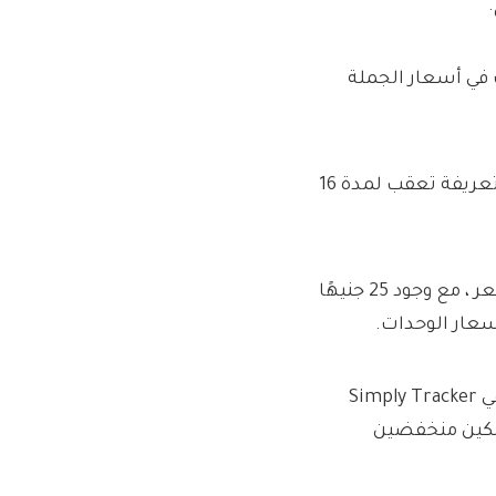
 في أسعار الجملة
بالنسبة للعملاء الذين يفضلون عدم الإصلاح ، تقدم EDF أيضًا تعريفة تعقب لمدة 16
تتتبع التعريفة الجمركية 50 جنيهًا إسترلينيًا أقل من سقف السعر ، مع وجود 25 جنيهًا
أسعار الوحدات.
وفقًا لـ EDF ، فإن هذا يضمن للعملاء الذين يقومون بالتسجيل في Simply Tracker
 مستهلكين منخفضين