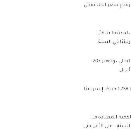
لل من ارتفاع سعر الطاقة في
تستمر تعريفة EDF الجديدة ، التي تسمى Simplyfixed Jun26V5 ، لمدة 16 شهرًا
هذا هو توفير 96 جنيه إسترليني مقارنة مع الحد الأقصى للسعر الحالي ، وتوفير 207
يبلغ متوسط ​​الفاتورة المنظم في مجال الطاقة في OFGEM حاليًا 1،738 جنيهًا إسترلينيًا
لكمية المعتادة من
1 جنيهًا إسترلينيًا في السنة – على الأقل حتى