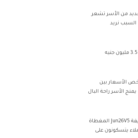
في EDF: “نحن نعلم أن العديد من الأسر تشعر
 السبب نريد
لقد وفر أكثر من 175،000 من العملاء على تعريفة التتبع بالفعل 3.5 مليون جنيه
رخص الأسعار بين
يمنح الأسر راحة البال
قال EDF إن العملاء الذين يقومون بالتسجيل أو التحول إلى تعريفة Jun26V5 المغطاة
ملاء يتسكونون على