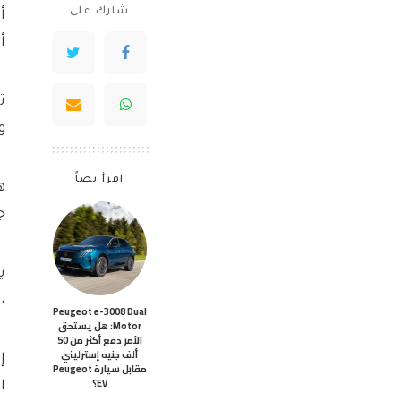
شارك على
أ
وس
اقرأ يضاً
ج
، ل
Peugeot e-3008 Dual
Motor: هل يستحق
الأمر دفع أكثر من 50
ألف جنيه إسترليني
إ
مقابل سيارة Peugeot
EV؟