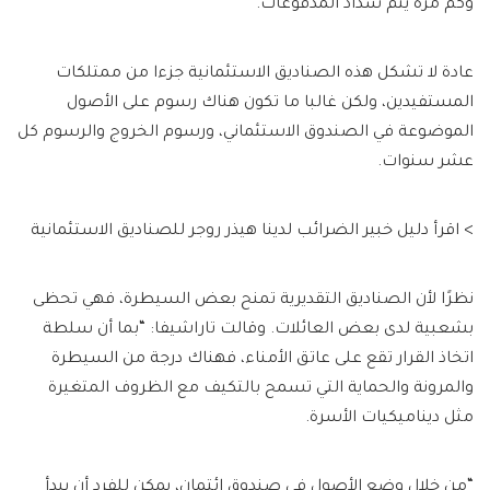
وكم مرة يتم سداد المدفوعات.
عادة لا تشكل هذه الصناديق الاستئمانية جزءا من ممتلكات
المستفيدين، ولكن غالبا ما تكون هناك رسوم على الأصول
الموضوعة في الصندوق الاستئماني، ورسوم الخروج والرسوم كل
عشر سنوات.
> اقرأ دليل خبير الضرائب لدينا هيذر روجر للصناديق الاستئمانية
نظرًا لأن الصناديق التقديرية تمنح بعض السيطرة، فهي تحظى
بشعبية لدى بعض العائلات. وقالت تاراشيفا: “بما أن سلطة
اتخاذ القرار تقع على عاتق الأمناء، فهناك درجة من السيطرة
والمرونة والحماية التي تسمح بالتكيف مع الظروف المتغيرة
مثل ديناميكيات الأسرة.
“من خلال وضع الأصول في صندوق ائتمان، يمكن للفرد أن يبدأ