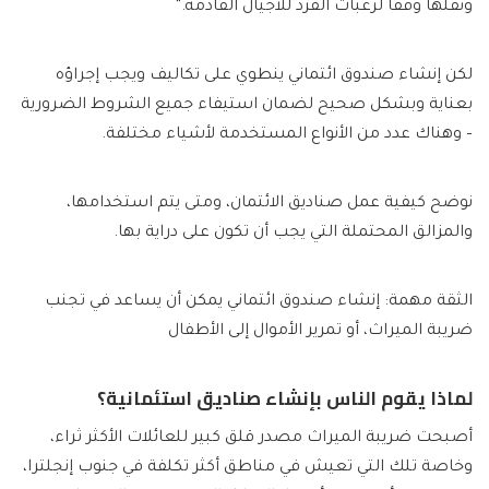
ونقلها وفقًا لرغبات الفرد للأجيال القادمة.”
لكن إنشاء صندوق ائتماني ينطوي على تكاليف ويجب إجراؤه
بعناية وبشكل صحيح لضمان استيفاء جميع الشروط الضرورية
– وهناك عدد من الأنواع المستخدمة لأشياء مختلفة.
نوضح كيفية عمل صناديق الائتمان، ومتى يتم استخدامها،
والمزالق المحتملة التي يجب أن تكون على دراية بها.
الثقة مهمة: إنشاء صندوق ائتماني يمكن أن يساعد في تجنب
ضريبة الميراث، أو تمرير الأموال إلى الأطفال
لماذا يقوم الناس بإنشاء صناديق استئمانية؟
أصبحت ضريبة الميراث مصدر قلق كبير للعائلات الأكثر ثراء،
وخاصة تلك التي تعيش في مناطق أكثر تكلفة في جنوب إنجلترا،