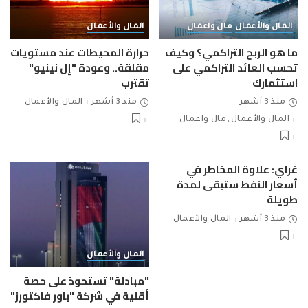
المال والأعمال
مال واعمال
المال والأعمال
ما هو الربح التراكمي؟ وكيف
حرارة المحيطات عند مستويات
تحسب العائد التراكمي على
مقلقة.. وعودة "إل نينيو"
استثمارك
تقترب
منذ 3 أشهر
منذ 3 أشهر
المال والأعمال
المال والأعمال
مال واعمال
غراي: علاوة المخاطر في
أسعار النفط ستبقى لمدة
طويلة
منذ 3 أشهر
المال والأعمال
المال والأعمال
"مبادلة" تستحوذ على حصة
أقلية في شركة "باور فاكتورز"