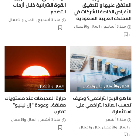
المتفق عليها والتدقيق
القوة الشرائية خلال أزمات
للأغراض الخاصة للشركات في
التضخم
المملكة العربية السعودية
منذ 3 أسابيع
المال والأعمال
منذ 3 أسابيع
المال والأعمال
المال والأعمال
مال واعمال
المال والأعمال
ما هو الربح التراكمي؟ وكيف
حرارة المحيطات عند مستويات
تحسب العائد التراكمي على
مقلقة.. وعودة "إل نينيو"
استثمارك
تقترب
منذ 3 أشهر
منذ 3 أشهر
المال والأعمال
المال والأعمال
مال واعمال