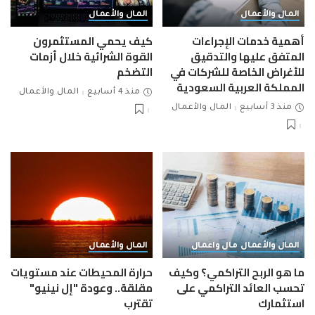
المال والأعمال
المال والأعمال
أهمية خدمات الإجراءات
كيف يحمي المستثمرون
المتفق عليها والتدقيق
القوة الشرائية خلال أزمات
للأغراض الخاصة للشركات في
التضخم
المملكة العربية السعودية
منذ 4 أسابيع
المال والأعمال
منذ 3 أسابيع
المال والأعمال
المال والأعمال
مال واعمال
المال والأعمال
ما هو الربح التراكمي؟ وكيف
حرارة المحيطات عند مستويات
تحسب العائد التراكمي على
مقلقة.. وعودة "إل نينيو"
استثمارك
تقترب