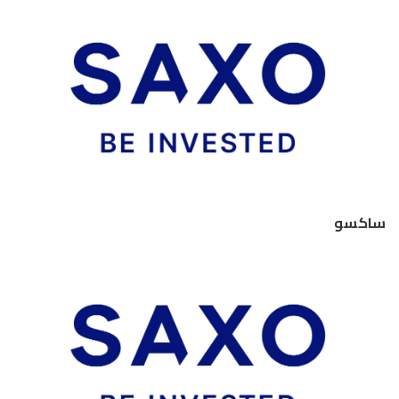
ساكسو