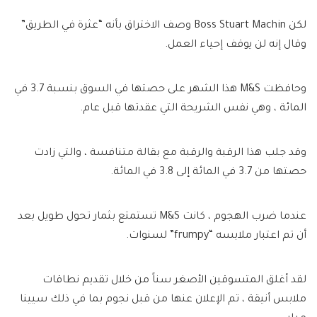
لكن Boss Stuart Machin وصف الاختراق بأنه “عثرة في الطريق”
وقال إنه لن يوقف إحياء العمل.
وحافظت M&S هذا الشهر على حصتها في السوق بنسبة 3.7 في
المائة ، وهي نفس الشريحة التي عقدتها قبل عام.
وقد جلب هذا الرقبة والرقبة مع بقالة متنافسة ، والتي زادت
حصتها من 3.7 في المائة إلى 3.8 في المائة.
عندما ضرب الهجوم ، كانت M&S تستمتع بثمار تحول طويل بعد
أن تم اعتبار ملابسه “frumpy” لسنوات.
لقد أغلق المتسوقين الأصغر سناً من خلال تقديم نطاقات
ملابس أنيقة ، تم الإعلان عنها من قبل نجوم بما في ذلك سيينا