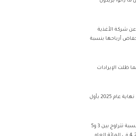
ا زالوا يريدون
عن شركة الأغذية
نخفاض أرباحها بنسبة
ه إسترليني بينما ظلت الإيرادات
تم إدراج شركة Magnum Ice Cream Company في أمستردام في نهاية عام 2025 بأول
وقالت شركة الآيس كريم العملاقة إنها تتوقع نمو المبيعات بنسبة تتراوح بين 3 و5
في المائة، لكنها فشلت في إبهار المستثمرين بعد نمو بنسبة 4.2 في المائة العام