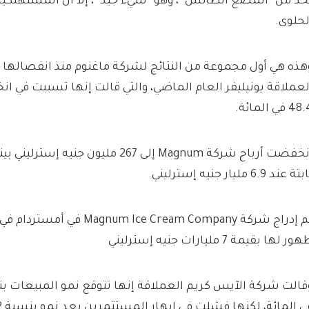
حد من “المضغ الطائش”، وهو “شيء جيد”، إلا أن المستهلكين م
لحلوى.
هذه هي أول مجموعة من النتائج لشركة ماغنوم منذ انفصالها 
لعملاقة يونيليفر العام الماضي، والتي قالت إنها تسببت في ا
4 في المائة.
انخفضت أرباح شركة Magnum إلى 267 مليون جني
تة عند 6.9 مليار جنيه إسترليني.
ور لها بقيمة 7 مليارات جنيه إسترليني