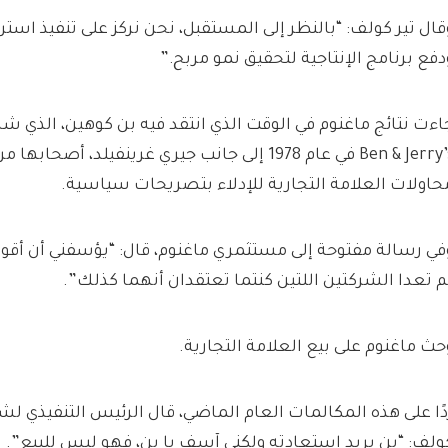
قال تير كولف: “بالنظر إلى المستقبل، نحن نركز على تنفيذ استرات
دفع برنامج الإنتاجية لتحقيق نمو مربح.”
اءت نتائج ماغنوم في الوقت الذي انتقد فيه بن كوهين، الذي
Ben & Jerry’s في عام 1978 إلى جانب جيري غرينفيلد، أ
حاولات العلامة التجارية للإدلاء بتصريحات سياسية.
في رسالة مفتوحة إلى مستثمري ماغنوم، قال: “يؤسفني أن أقول 
م تعدا الشركتين اللتين كنتما تعتقدان أنهما كذلك”.
حث ماغنوم على بيع العلامة التجارية.
دًا على هذه المكالمات العام الماضي، قال الرئيس التنفيذي لشرك
ولف: “بن يريد استعادته ولكني آسف يا بن، فهو ليس للبيع”.