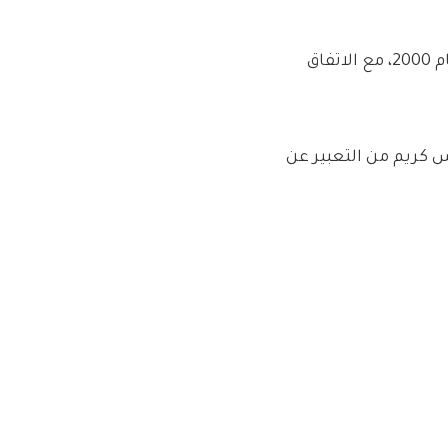
تم شراء العلامة التجارية مقابل 251 مليون جنيه إسترليني في عام 2000، مع الاتفاق
 كريم من التعبير عن