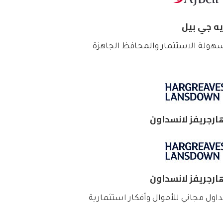
يه جي بيل
هولة الاستثمار والمحافظ الجاهزة
ارجريفز لانسداون
ارجريفز لانسداون
داول مجاني للأموال وأفكار استثمارية