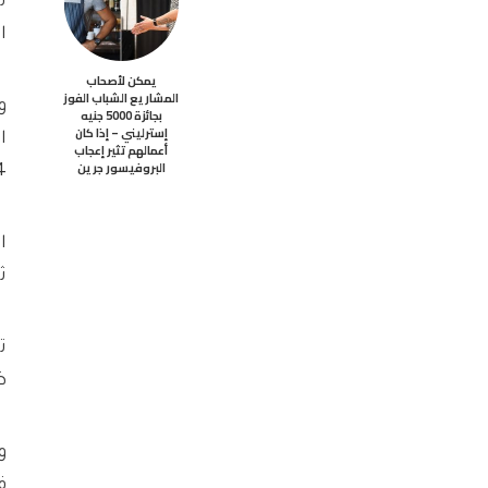
ت
ا
يمكن لأصحاب
المشاريع الشباب الفوز
و
بجائزة 5000 جنيه
إسترليني – إذا كان
ا
أعمالهم تثير إعجاب
البروفيسور جرين
8.4
ثاب
ظه