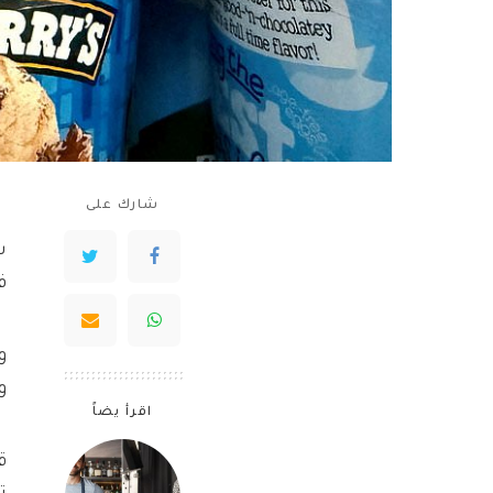
شارك على
س
ف
و
ووول، 
اقرأ يضاً