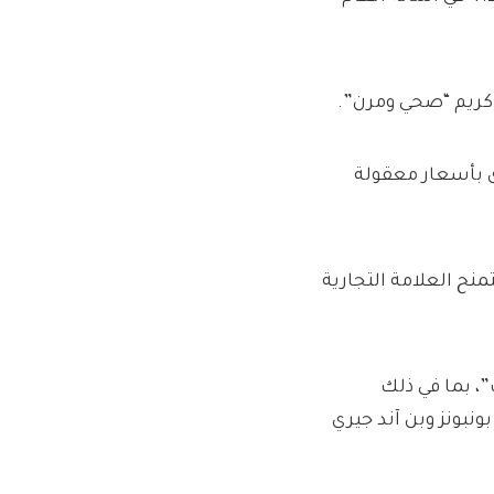
 كريم “صحي ومرن”.
ى بأسعار معقولة
ادة في حقن إنقاص الوزن، بما في ذلك Ozempic، ستمنح العلامة التجارية
، بما في ذلك
نبونز وبن آند جيري