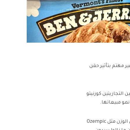
ر مهتم بتأثير حقن
التجاريتين كورنيتو
قال الرئيس التنفيذي بيتر تير كولف إنه في حين أن جرعات إنقاص الوزن مثل Ozempic