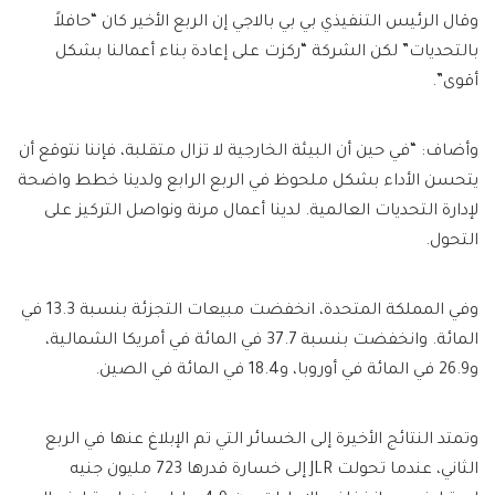
وقال الرئيس التنفيذي بي بي بالاجي إن الربع الأخير كان “حافلاً
بالتحديات” لكن الشركة “ركزت على إعادة بناء أعمالنا بشكل
أقوى”.
وأضاف: “في حين أن البيئة الخارجية لا تزال متقلبة، فإننا نتوقع أن
يتحسن الأداء بشكل ملحوظ في الربع الرابع ولدينا خطط واضحة
لإدارة التحديات العالمية. لدينا أعمال مرنة ونواصل التركيز على
التحول.
وفي المملكة المتحدة، انخفضت مبيعات التجزئة بنسبة 13.3 في
المائة. وانخفضت بنسبة 37.7 في المائة في أمريكا الشمالية،
و26.9 في المائة في أوروبا، و18.4 في المائة في الصين.
وتمتد النتائج الأخيرة إلى الخسائر التي تم الإبلاغ عنها في الربع
الثاني، عندما تحولت JLR إلى خسارة قدرها 723 مليون جنيه