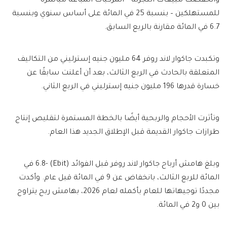
وانخفضت مبيعات التجزئة – المركبات المباعة مباشرة
للمستهلكين – بنسبة 25 في المائة على أساس سنوي وبنسبة
6.7 في المائة مقارنة بالربع السابق.
وتكبدت جاكوار لاند روفر 64 مليون جنيه إسترليني من التكاليف
المتعلقة بالحادث في الربع الثالث، بعد أن أعلنت سابقًا عن
خسارة قدرها 196 مليون جنيه إسترليني في الربع الثاني.
وتأثرت الأحجام والربحية أيضًا بالخطة المستمرة لتقليص إنتاج
طرازات جاكوار القديمة قبل الإطلاق الجديد هذا العام.
وبلغ هامش أرباح جاكوار لاند روفر قبل الفوائد (Ebit) -6.8 في
المائة للربع الثالث، بانخفاض عن 9 في المائة قبل عام. وأكدت
مجددًا توجيهاتها للعام بأكمله لعام 2026، بهامش ربح يتراوح
بين 0 و2 في المائة.