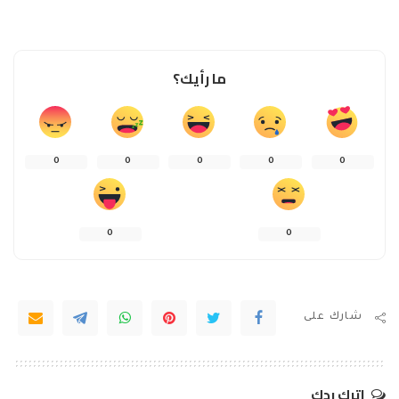
ما رأيك؟
0
0
0
0
0
0
0
شارك على
اترك ردك