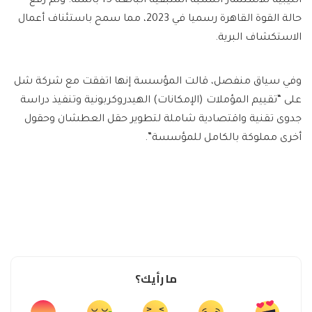
الليبية للاستثمار النسبة المتبقية البالغة 15 بالمئة. وتم رفع
حالة القوة القاهرة رسميا في 2023، مما سمح باستئناف أعمال
الاستكشاف البرية.
وفي سياق منفصل، قالت المؤسسة إنها اتفقت مع شركة شل
على “تقييم المؤملات (الإمكانات) الهيدروكربونية وتنفيذ دراسة
جدوى تقنية واقتصادية شاملة لتطوير حقل العطشان وحقول
أخرى مملوكة بالكامل للمؤسسة”.
ما رأيك؟