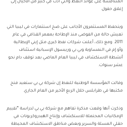
المتنافسة على عوائد النفط والتي أدت في كثير من الأحيان إلى
إغلاق حقول.
ويتحفظ المستثمرون الأجانب على ضخ استثمارات في ليبيا التي
تعيش حالة من الفوضى منذ الإطاحة بمعمر القذافي في عام
2011. ومع ذلك، أعلنت شركات نفط كبرى مثل إيني الإيطالية
وأو.إم.في النمساوية وبي.بي وريبسول الإسبانية استئناف
أنشطة الاستكشاف في ليبيا العام الماضي بعد توقف دام نحو
عشر سنوات.
وقالت المؤسسة الوطنية للنفط إن شركة بي.بي ستعيد فتح
مكتبها في طرابلس خلال الربع الأخير من العام الجاري.
وذكرت أنها وقعت مذكرة تفاهم مع شركة بي.بي لدراسة “تقييم
الإمكانيات المحتملة للاستكشاف وإنتاج الهيدروكربونات في
حقلي المسلة والسرير وبعض مناطق الاستكشاف المحيطة