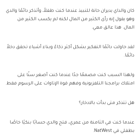
كان والداي يديران حانة للنبيذ عندما كنت طفلاً، وأتذكر دائمًا والدي
وهو يقول إنه رأى الكثير من المال لكنه لم يكسب الكثير من
المال. هذا عالق معي.
لقد حاولت دائمًا التفكير بشكل أكثر ذكاءً وبناء أشياء تحقق دخلاً
دائمًا.
ولهذا السبب كنت مصممًا جدًا عندما كنت أصغر سنًا على
امتلاك برامجنا التلفزيونية وفهم قوة الإتاوات على الرسوم فقط.
هل تتذكر متى بدأت بالادخار؟
عندما كنت في الثامنة من عمري، فتح والدي حسابًا بنكيًا خاصًا
بطفلي في NatWest.