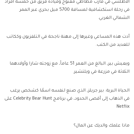
الأطلسي في قارب مطاطي مفتوح وقيادة فريق من خمسة أفراد
في رحلة استكشافية لمسافة 5700 ميل بحري عبر الممر
الشمالي الغربي.
أدت هذه المساعي وغيرها إلى مهنة ناجحة في التلفزيون وككاتب
للعديد من الكتب.
ويعيش بير، البالغ من العمر 51 عاماً، مع زوجته شارا وأولادهما
الثلاثة في مزرعة في ويلتشير.
الحياة البرية: بير جريلز، الذي صنع لنفسه اسمًا كشخص يرغب
في الذهاب إلى أقصى الحدود، في برنامج Celebrity Bear Hunt على
Netflix
ماذا علمك والديك عن المال؟