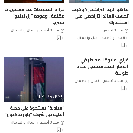
ما هو الربح التراكمي؟ وكيف
حرارة المحيطات عند مستويات
تحسب العائد التراكمي على
مقلقة.. وعودة "إل نينيو"
استثمارك
تقترب
منذ 3 أشهر
منذ 3 أشهر
المال والأعمال
المال والأعمال
مال واعمال
غراي: علاوة المخاطر في
أسعار النفط ستبقى لمدة
طويلة
منذ 3 أشهر
المال والأعمال
المال والأعمال
"مبادلة" تستحوذ على حصة
أقلية في شركة "باور فاكتورز"
منذ 3 أشهر
المال والأعمال