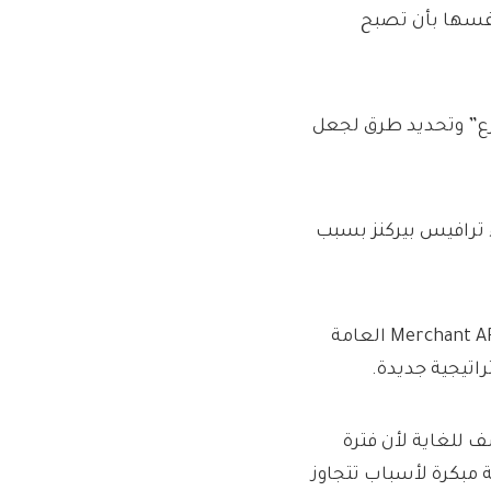
شركة “سمحت لنفسها بأن تصبح
لفرع” وتحديد طرق لجعل
ء ترافيس بيركنز بسبب
أعلن Redfern أنه سيتم دمج مناصب المدير التنفيذي لشركة Merchant ARM العامة
اتيجية جديدة.
ف للغاية لأن فترة
ة مبكرة لأسباب تتجاوز