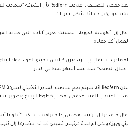
بعد خفض التصنيف ، اعترفت Redfern بأن ال
شتتة وتركيزًا داخليًا بشكل مفرط”.
قال إن “أولوياته الفورية” تضمنت تعزيز “الأداء الذي يقوده ا
لعمل أكثر كفاءة.
لمغادرة: استقال بيت ريدفيرن كرئيس تنفيذي لمورد مواد البنا
اعتلال الصحة” بعد ستة أشهر فقط في الدور
مدير المنتدب للمساعدة في تقصير خطوط الإبلاغ وتطوير استر
قال جيف درابل ، رئيس مجلس إدارة ترافيس بيركنز: “أنا وأنا آس
يتي وجيزة ولكن الواعدة كرئيس تنفيذي قد تم إحضارها إلى نتيج