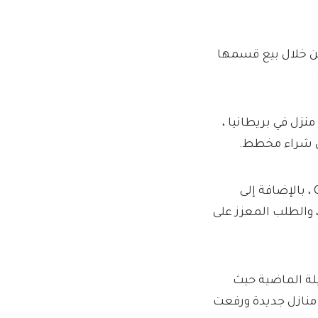
من خلال بيع قسمها
صبح ثالث أكبر بناء منزل في بريطانيا ،
في شراء مخطط.
ثم تمتعت بالنمو المتزايد في عام 2021 كقصيدة ذات صلة Covid ، بالإضافة إلى
والطلب المعزز على
يلة الماضية حيث
منازل جديدة ورفعت