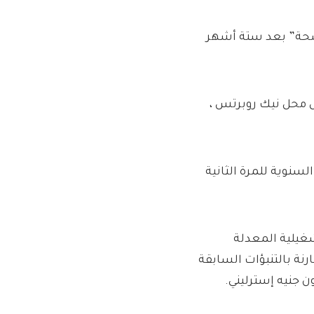
لصحة” بعد ستة أشهر
ل محل نيك روبرتس ،
سنوية للمرة الثانية
تشغيلية المعدلة
يه إسترليني ، مقارنة بالتنبؤات السابقة