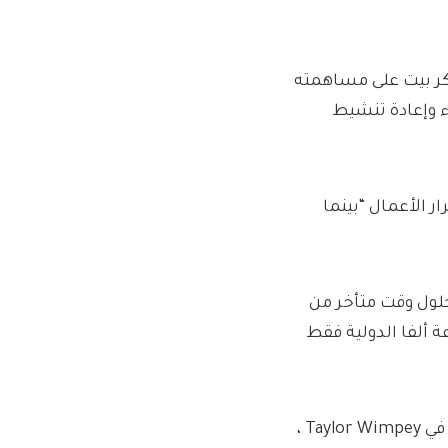
كر بيت على مساهمته
ء وإعادة تنشيط
 الأعمال “بينما
ة 7.6 في المائة إلى 585.5 بكسل بحلول وقت متأخر من
ألفا الدولية فقط
قبل العمل لدى Travis Perkins ، أمضى Redfern أكثر من عقدين في Taylor Wimpey ،