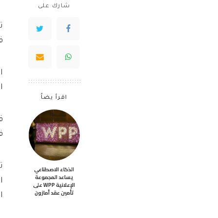
شارك على
ت
ف
ا
ا
اقرأ يضاً
ف
ف
ت
الذكاء الاصطناعي
يساعد المجموعة
الإعلانية WPP على
تأمين عقد أمازون
البالغة 0