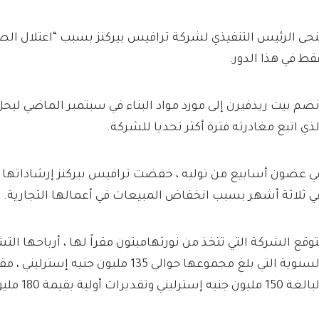
نحى الرئيس التنفيذي لشركة ترافيس بيركنز بسبب “اعتلال ا
قط في هذا الدور.
نضم بيت ريدفيرن إلى مورد مواد البناء في سبتمبر الماضي ليح
لذي اتبع مغادرته فترة أكثر تحديا للشركة.
ي غضون أسابيع من توليه ، خفضت ترافيس بيركنز إرشاداتها ال
ي ثلاثة أشهر بسبب انخفاض المبيعات في أعمالها التجارية.
توقع الشركة التي تتخذ من نورثهامبتون مقراً لها ، أرباحها ال
السنوية التي بلغ مجموعها حوالي 135 مليون جن
15 مليون جنيه إسترليني وتقديرات أولية بقيمة 180 مليون جنيه إسترليني.