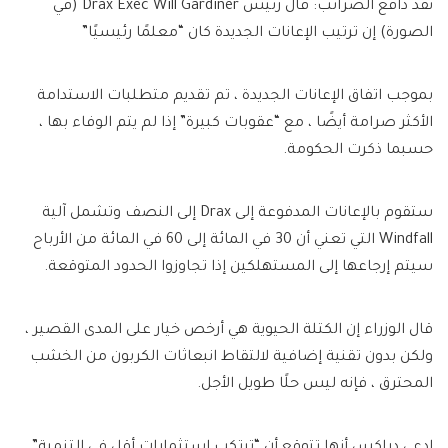
نقد دافع الضرائب: قال رئيس Drax Exec Will Gardiner (في
الصورة) إن ترتيب الإعانات الجديدة كان “معلمًا رئيسيًا”
بموجب اتفاق الإعانات الجديدة ، تم تقديم متطلبات الاستدامة
الأكثر صرامة أيضًا ، مع “عقوبات كبيرة” إذا لم يتم الوفاء بها ،
حسبما ذكرت الحكومة.
ستقوم بالإعانات المدفوعة إلى Drax إلى النصف وتشمل آلية
Windfall التي تعني أن 30 في المائة إلى 60 في المائة من الأرباح
سيتم إرجاعها إلى المستهلكين إذا تجاوزوا الحدود المتوقعة.
قال الوزراء إن الكتلة الحيوية هي أرخص خيار على المدى القصير ،
ولكن بدون تقنية إضافية لالتقاط انبعاثات الكربون من الخشب
المحترق ، فإنه ليس حلًا طويل الأجل.
ادعى دراكس أنها تتوقع أن “ترتكب استثمارات أقل في التنمية”