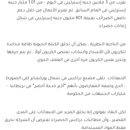
يقرب من 3 ملايين جنيه إسترليني في اليوم – من 1.01 مليار جنيه
إسترليني في العام السابق. تم تعزيز الأعمال من خلال دعم
دافعي الضرائب بقيمة 801 مليون جنيه إسترليني في شكل
إعانات خضراء.
من الناحية النظرية ، يمكن أن تخلق الكتلة الحيوية طاقة محايدة
للكربون لأن الأشجار والنباتات تمتص الكربون أولاً ، ثم يتم حرقها
وتحرر نفس الكربون مرة أخرى في الغلاف الجوي.
الانبعاثات: تلقى مصنع دراكس في شمال يوركشاير (في الصورة)
– الذي وصفه المعارضون بأنهم “أكبر خدعة أخضر” في بريطانيا –
مليارات الجنيهات من الحكومة
لكن النقاد يقولون إنه يخلق المزيد من الانبعاثات على المدى
القصير ، وأن مطالبات دراكس الخضراء تفترض أن الشركة تحرق
فقط المواد المستدامة.