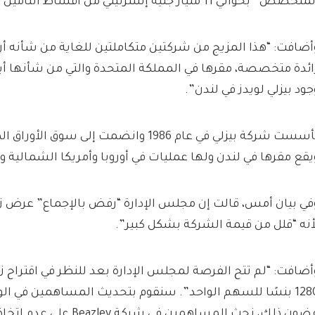
تخصص” بحوالي 11 مليار جنيه إسترليني من أقساط التأمين المكتوبة.
أضافت: “هذا المزيج من شركتين متكاملتين للغاية من شأنه 
ائدة متخصصة، مقرها في المملكة المتحدة والتي من شأنها أي
جود بيزلي لويدز في لندن”.
يقع مقرها في لندن ولها عمليات في أوروبا وأمريكا الشمالية وأم
أنه “قلل من قيمة الشركة بشكل كبير”.
أضافت: “لم تتح الفرصة لمجلس الإدارة بعد للنظر في اقتراح 
1280 بنسًا للسهم الواحد”. سنقوم بتحديث المساهمين في ا
ون ذلك، نحث المساهمين في شركة Beazley على عدم اتخاذ أي إجراء.