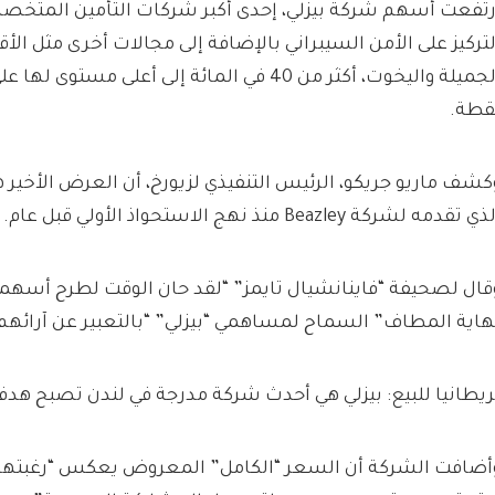
رتفعت أسهم شركة بيزلي، إحدى أكبر شركات التأمين المتخصص
لتركيز على الأمن السيبراني بالإضافة إلى مجالات أخرى مثل الأق
قطة.
كشف ماريو جريكو، الرئيس التنفيذي لزيورخ، أن العرض الأخي
ي تقدمه لشركة Beazley منذ نهج الاستحواذ الأولي قبل عام.
قال لصحيفة “فاينانشيال تايمز” “لقد حان الوقت لطرح أسهمها
هاية المطاف” السماح لمساهمي “بيزلي” “بالتعبير عن آرائهم
ريطانيا للبيع: بيزلي هي أحدث شركة مدرجة في لندن تصبح هدفا
أضافت الشركة أن السعر “الكامل” المعروض يعكس “رغبتها 