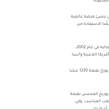
أن ينشئ منصة عالمية
ضًا الاستفادة من
تأسست شركة بيزلي في عام 1986 وانضمت إلى سوق الأوراق المالية في عام 2002،
ريكا اللاتينية وآسيا.
وفي بيان أمس، قالت إن مجلس الإدارة “رفض بالإجماع” عرض زيورخ بقيمة 1230 بنسًا
زيوريخ المحسن بقيمة
لوقت المناسب. وفي