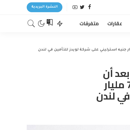
النشرة البريدية
عقارات
متفرقات
0
بعد أن
أطلقت زيورخ عرض استحواذ بقيمة 7.7 مليار
في لندن