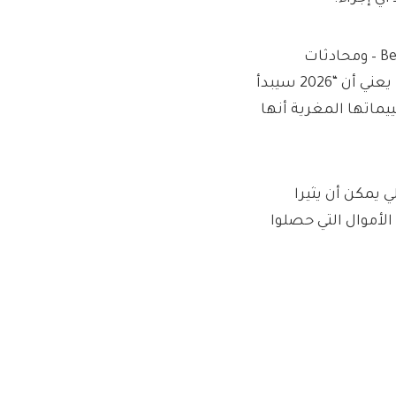
قال مدير الاستثمار في AJ Bell، روس مولد، إن عرض شراء Beazley – ومحادثات
الاندماج المستمرة بين عمالقة التعدين Rio Tinto وGlencore – يعني أن “2026 سيبدأ
يماتها المغرية أنها
ي يمكن أن يثيرا
الأموال التي حصلوا