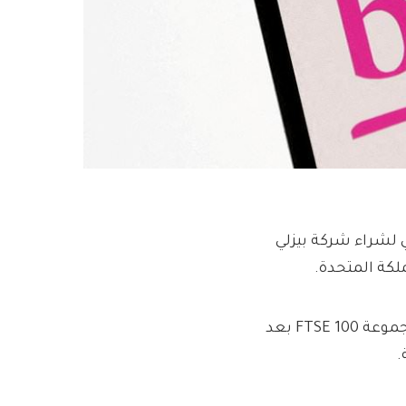
7. مليار جنيه استرليني لشراء شركة بيزلي
لكة المتحدة.
وقدم العملاق السويسري عرضًا بقيمة 1280 بنسًا للأسهم لمجموعة FTSE 100 بعد