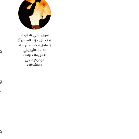
ا
ا
ن
تقول ماجي باجانو إنه
يجب على حزب العمال أن
يتعامل بحكمة مع خطة
الاتحاد الأوروبي
و
لتعريفات ترامب
الجمركية على
الذ
المنشطات
و
ن
ب
و