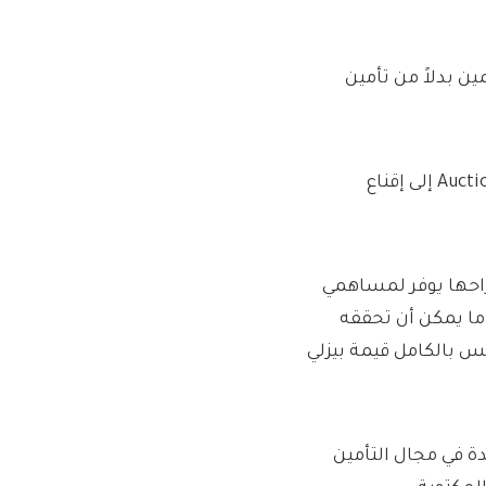
 بدلاً من تأمين
تدعو FitzWalter Capital المساهمين في Auction Technology Group إلى إقناع
راحها يوفر لمساهمي
ما يمكن أن تحققه
س بالكامل قيمة بيزلي
ة في مجال التأمين