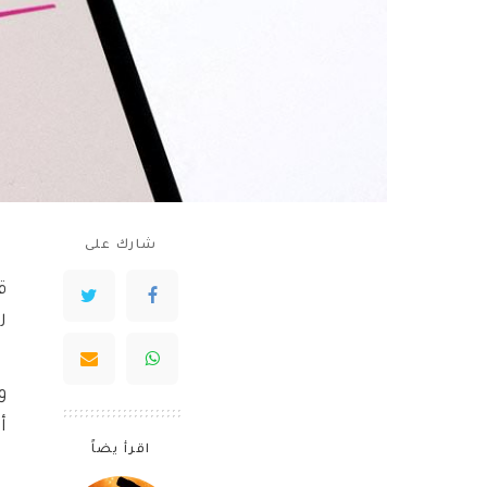
شارك على
ل
أن
اقرأ يضاً