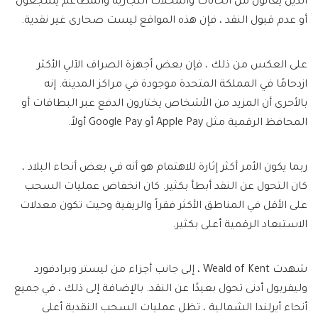
الذين يعانون من الحانات والمحلات التجارية والمطاعم يشجعون
أو عدم قبول النقد ، فإن هذه المواقع ليست صحارى غير نقدية.
على العكس من ذلك ، فإن بعض أجهزة الصراف الآلي الأكثر
ازدحامًا في المملكة المتحدة موجودة في مراكز المدينة. إنه
بالأحرى أن المزيد من الأشخاص يختارون الدفع عبر البطاقات أو
المحافظ الرقمية مثل Apple Pay أو Google Pay أولاً.
ربما يكون الأمر أكثر إثارة للاهتمام هو أنه في بعض أنحاء البلاد ،
كان التحول عن النقد أبطأ بكثير. كان انخفاض عمليات السحب
على الأقل في المناطق الأكثر فقراً والريفية وحيث تكون معدلات
الاستبعاد الرقمية أعلى بكثير.
شهدت Weald of Kent ، إلى جانب أجزاء من ليستر وبرادفورد
وليفربول أدنى تحول بعيدًا عن النقد. بالإضافة إلى ذلك ، في جميع
أنحاء أيرلندا الشمالية ، تظل عمليات السحب النقدية أعلى