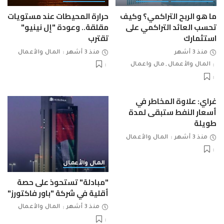
ما هو الربح التراكمي؟ وكيف
حرارة المحيطات عند مستويات
تحسب العائد التراكمي على
مقلقة.. وعودة "إل نينيو"
استثمارك
تقترب
منذ 3 أشهر
منذ 3 أشهر
المال والأعمال
المال والأعمال
مال واعمال
غراي: علاوة المخاطر في
أسعار النفط ستبقى لمدة
طويلة
منذ 3 أشهر
المال والأعمال
المال والأعمال
"مبادلة" تستحوذ على حصة
أقلية في شركة "باور فاكتورز"
منذ 3 أشهر
المال والأعمال