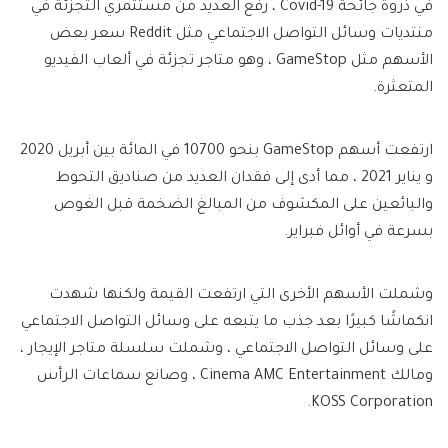
في ذروة جائحة Covid-19 ، رفع العديد من مستثمري التجزئة في
منتديات وسائل التواصل الاجتماعي مثل Reddit سعر بعض
الأسهم مثل GameStop ، وهو متاجر تجزئة في ألعاب الفيديو
المتعثرة.
ارتفعت أسهم GameStop بنحو 10700 في المائة بين أبريل 2020
و يناير 2021 ، مما أدى إلى فقدان العديد من صناديق التحوط
والبائعين على المكشوف من المبالغ الضخمة قبل الغوص
بسرعة في أوائل فبراير.
وشملت الأسهم الأخرى التي ارتفعت القيمة ولكنها شهدت
انكماشًا كبيرًا بعد جذب ما يتبعه على وسائل التواصل الاجتماعي
على وسائل التواصل الاجتماعي ، وشملت سلسلة متاجر الإيجار ،
ومالك Cinema AMC Entertainment ، وصانع سماعات الرأس
KOSS Corporation.