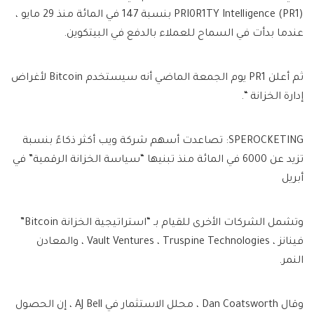
PRI0R1TY Intelligence (PR1) بنسبة 147 في المائة منذ 29 مايو ،
عندما بدأت في السماح للعملاء بالدفع في البيتكوين.
ثم أعلن PR1 يوم الجمعة الماضي أنه سيستخدم Bitcoin لأغراض
إدارة الخزانة “.
SPEROCKETING: تصاعدت أسهم شركة ويب أكثر ذكاءً بنسبة
تزيد عن 6000 في المائة منذ تبنيها “سياسة الخزانة الرقمية” في
أبريل
وتشمل الشركات الأخرى للقيام بـ “استراتيجية الخزانة Bitcoin”
فينانز ، Vault Ventures ، Truspine Technologies ، والمعادن
النمر.
وقال Dan Coatsworth ، محلل الاستثمار في AJ Bell ، إن الحصول