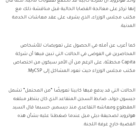
وأكد هولرويد أن شركة كابيتا قد تخضع لعقوبات مالية، لكنه قال
إنها تركز على معالجة القضايا الحالية قبل مناقشة ذلك مع
مكتب مجلس الوزراء، الذي يشرف على عقد معاشات الخدمة
المدنية.
كما أعرب عن أمله في الحصول على تعويضات للأشخاص
المحاصرين في الفوضى في الحالات التي تبين فيها أن شركة
Capita مخطئة، على الرغم من أن الأمر سيكون من اختصاص
مكتب مجلس الوزراء حيث تعود المشاكل إلى MyCSP.
الحالات التي قد يدفع فيها كابيتا تعويضًا “من المحتمل” تشمل
جيسون جولد، ضابط السجن المتقاعد الذي كان ينتظر مبلغه
المقطوع ومعاشه التقاعدي منذ ديسمبر، حسبما قال السيد
هولرويد لصحيفة ديلي ميل عندما ضغطنا عليه بشأن هذه
القضية خارج غرفة اللجنة.