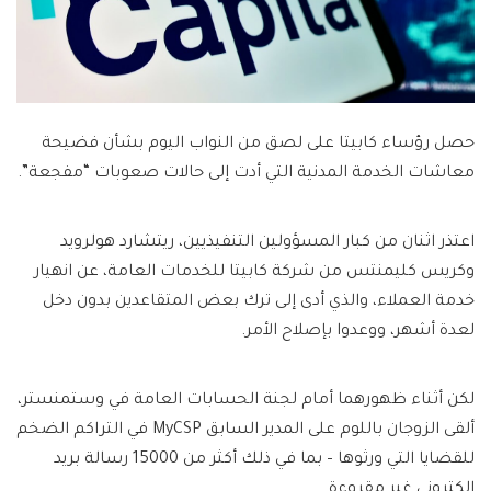
حصل رؤساء كابيتا على لصق من النواب اليوم بشأن فضيحة
معاشات الخدمة المدنية التي أدت إلى حالات صعوبات “مفجعة”.
اعتذر اثنان من كبار المسؤولين التنفيذيين، ريتشارد هولرويد
وكريس كليمنتس من شركة كابيتا للخدمات العامة، عن انهيار
خدمة العملاء، والذي أدى إلى ترك بعض المتقاعدين بدون دخل
لعدة أشهر، ووعدوا بإصلاح الأمر.
لكن أثناء ظهورهما أمام لجنة الحسابات العامة في وستمنستر،
ألقى الزوجان باللوم على المدير السابق MyCSP في التراكم الضخم
للقضايا التي ورثوها – بما في ذلك أكثر من 15000 رسالة بريد
إلكتروني غير مقروءة.