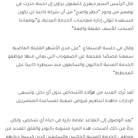
قال الرئيس السير جيفري كليفتون براون إن لجنته حذرت في
نوفمبر من وجود “خطر واضح” من أن شركة كابيتا لن تكون
مستعدة لتولي إدارة معاشات الخدمة المدنية، و”توقعاتنا
أصبحت للأسف حقيقة واقعة”.
وقال في جلسة الاستماع: “على مدى الأشهر القليلة الماضية
سمعنا قصصًا مفجعة عن الصعوبات التي يعاني منها موظفو
الخدمة المدنية الحاليون والسابقون منذ سيطرة كابيتا على
المخطط”.
لقد تُرك العديد من هؤلاء الأشخاص بدون أي دخل، وتسعى
الإدارات جاهدة لتنظيم قروض صعبة لمساعدة المتضررين.
“يعد الوصول إلى التقاعد علامة بارزة في حياة أي شخص، ولكن
بدلاً من ذلك أصبحت هذه المرة مشوبة بالتوتر والقلق للعديد من
موظفي الخدمة المدنية الحاليين والسابقين الذين كرسوا حياتهم