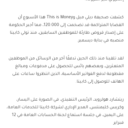
كشفت صحيفة ديلي ميل وThis is Money هذا الأسبوع أن
القضايا المتراكمة قد تضخمت إلى 120.000، مما أجبر الحكومة
على إصدار قروض طارئة للموظفين السابقين، منذ تولي كابيتا
منصبه في بداية ديسمبر.
لقد تلقينا منذ ذلك الحين تدفقًا آخر من الرسائل من الموظفين
المتعثرين، وبعضهم يائس للحصول على مدفوعات ومبالغ
مقطوعة لدفع الفواتير الأساسية، الذين انتظروا ساعات على
الهاتف للوصول إلى كابيتا.
ريتشارد هولرويد، الرئيس التنفيذي، في الصورة على اليسار،
وكريس كليمنتس، المدير الإداري لشركة كابيتا للخدمات العامة،
على اليمين، في جلسة استماع لجنة الحسابات العامة في 12
فبراير