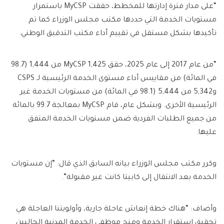
“على مدار فترة إدارتها للمخطط، حققت MyCSP باستمرار
مستويات الخدمة التي حددها مكتب مجلس الوزراء كما تم
تأكيدها بشكل مستقل في تقييم أداء مكتب التدقيق الوطني.
“من عام 2017 إلى عام 2025، حقق MyCSP 1,425 من 1,444 (98.7
في المائة) من مقاييس أداء مستوى الخدمة الرئيسية لـ CSPS
و5,342 من 5,444 (98.1 في المائة) من مستويات الخدمة غير
الرئيسية الأخرى. وبشكل عام، قام MyCSP بمعالجة 99.7 بالمائة
من جميع الطلبات الفردية ضمن مستويات الخدمة المتفق
عليها.
وكرر مكتب مجلس الوزراء بيانه السابق الذي قال: “إن مستويات
الخدمة بعد الانتقال إلى كابيتا كانت غير مقبولة”.
وأضاف: “هناك خطة إنعاش عاجلة جارية، وأولويتنا العاجلة هي
تحقيق استقرار الخدمة ومنح موظفي الخدمة المدنية الحاليين