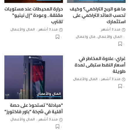
ما هو الربح التراكمي؟ وكيف
حرارة المحيطات عند مستويات
تحسب العائد التراكمي على
مقلقة.. وعودة "إل نينيو"
استثمارك
تقترب
منذ 3 أشهر
منذ 3 أشهر
المال والأعمال
المال والأعمال
مال واعمال
غراي: علاوة المخاطر في
أسعار النفط ستبقى لمدة
طويلة
منذ 3 أشهر
المال والأعمال
المال والأعمال
"مبادلة" تستحوذ على حصة
أقلية في شركة "باور فاكتورز"
منذ 3 أشهر
المال والأعمال