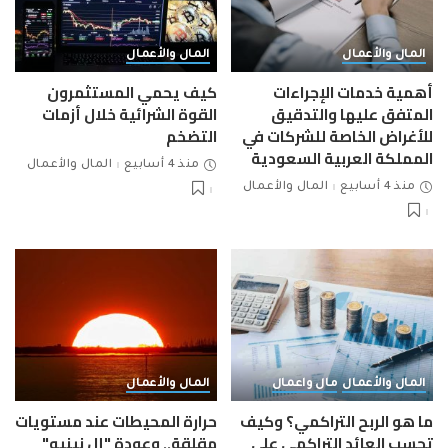
المال والأعمال
المال والأعمال
أهمية خدمات الإجراءات
كيف يحمي المستثمرون
المتفق عليها والتدقيق
القوة الشرائية خلال أزمات
للأغراض الخاصة للشركات في
التضخم
المملكة العربية السعودية
منذ 4 أسابيع
المال والأعمال
منذ 4 أسابيع
المال والأعمال
المال والأعمال
مال واعمال
المال والأعمال
ما هو الربح التراكمي؟ وكيف
حرارة المحيطات عند مستويات
تحسب العائد التراكمي على
مقلقة.. وعودة "إل نينيو"