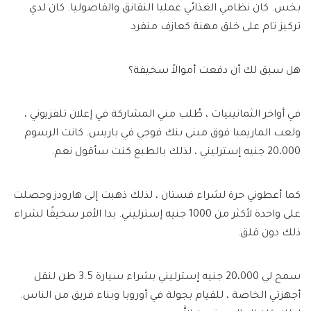
بخس. كان نظامي الغذائي عمليا النقانق والفاصوليا. كان لدي
تركيز تام على خلق مهنة كعازف منفرد.
هل سبق لك أن دفعت أموالاً سخيفة؟
في أواخر الثمانينيات ، طُلب مني المشاركة في إعلان تلفزيوني ،
ولعب الماريمبا فوق مبنى بنك فوجي في باريس. كانت الرسوم
20،000 جنيه إسترليني ، لذلك بالطبع كنت سأقول نعم.
كما أعطوني حرة لشراء فستان ، لذلك ذهبت إلى هارودز وحصلت
على واحدة لأكثر من 1000 جنيه إسترليني. بدا الأمر سخيفًا لشراء
ذلك دون قلق.
سمح لي 20،000 جنيه إسترليني بشراء سيارة 3.5 طن لنقل
أجهزتي الخاصة ، للقيام بجولة في أوروبا وبناء فريق من الناس.