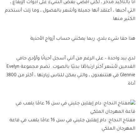
أنا بالتأكيد مدخر ، لكني أقضي بعض الشيء على أدوات الإيقاع ،
التي أحبها ، أعتقد أنها جميلة وأشعر بالفضول ، وما زلت أستخدم
الكثير منها.
هذا حقا شيء بلدي. ربما يمكنني حساب أزواج الأحذية
لدي بيد واحدة – على الرغم من أنني أسجل أحيانًا وأؤدي حافي
القدمين لأشعر أكثر ارتباطًا بدنيًا بالصوت. تضم مجموعة Evelyn
Glennie في هنتنغدون ، والتي يمكن للناس زيارتها ، أكثر من 3800
أداة.
مفتاح النجاح: دام إيفلين جليني في سن 16 عامًا يلعب في قاعة
المهرجان الملكي