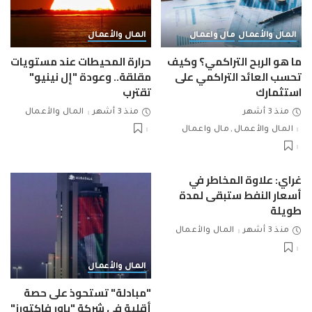
المال والأعمال
مال واعمال
المال والأعمال
ما هو الربح التراكمي؟ وكيف
حرارة المحيطات عند مستويات
تحسب العائد التراكمي على
مقلقة.. وعودة "إل نينيو"
استثمارك
تقترب
منذ 3 أشهر
منذ 3 أشهر
المال والأعمال
المال والأعمال
مال واعمال
غراي: علاوة المخاطر في
أسعار النفط ستبقى لمدة
طويلة
منذ 3 أشهر
المال والأعمال
المال والأعمال
"مبادلة" تستحوذ على حصة
أقلية في شركة "باور فاكتورز"