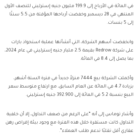
في المائة في الأرباح إلى 199.9 مليون جنيه إسترليني للنصف الأول
المنتهي في 28 ديسمبر وخفضت أرباحها المؤقتة من 5.5 سنتًا
إلى 5 بنسات.
وانخفضت أسهم الشركة، التي أنشأتها عملية استحواذ بارات
على شركة Redrow بقيمة 2.5 مليار جنيه إسترليني في عام 2024،
بما يصل إلى 8.4 في المائة.
وأكملت الشركة بيع 7444 منزلاً جديداً في فترة الستة أشهر،
بزيادة 4.7 في المائة عن العام السابق، مع ارتفاع متوسط ​​سعر
البيع بنسبة 5.2 في المائة إلى 392.900 جنيه إسترليني.
وأشار توماس إلى أنه “على الرغم من ضعف التداول، إلا أن خلفية
التداول كانت مستقرة خلال هذه الفترة مع وجود بيئة إقراض رهن
عقاري أقل تقلبًا تدعم طلب العملاء”.