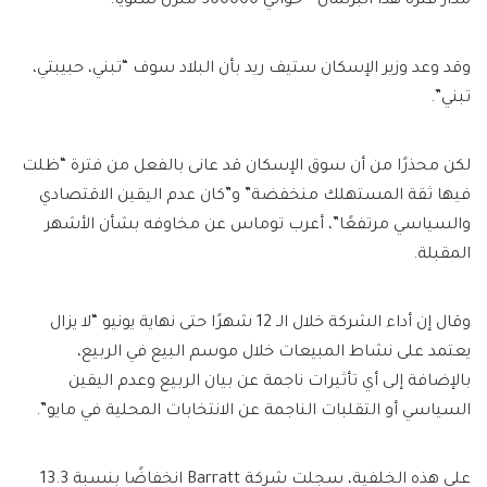
مدار فترة هذا البرلمان – حوالي 300000 منزل سنويًا.
وقد وعد وزير الإسكان ستيف ريد بأن البلاد سوف “تبني، حبيبتي،
تبني”.
لكن محذرًا من أن سوق الإسكان قد عانى بالفعل من فترة “ظلت
فيها ثقة المستهلك منخفضة” و”كان عدم اليقين الاقتصادي
والسياسي مرتفعًا”، أعرب توماس عن مخاوفه بشأن الأشهر
المقبلة.
وقال إن أداء الشركة خلال الـ 12 شهرًا حتى نهاية يونيو “لا يزال
يعتمد على نشاط المبيعات خلال موسم البيع في الربيع،
بالإضافة إلى أي تأثيرات ناجمة عن بيان الربيع وعدم اليقين
السياسي أو التقلبات الناجمة عن الانتخابات المحلية في مايو”.
على هذه الخلفية، سجلت شركة Barratt انخفاضًا بنسبة 13.3