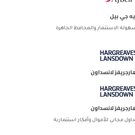
يه جي بيل
هولة الاستثمار والمحافظ الجاهزة
ارجريفز لانسداون
ارجريفز لانسداون
داول مجاني للأموال وأفكار استثمارية