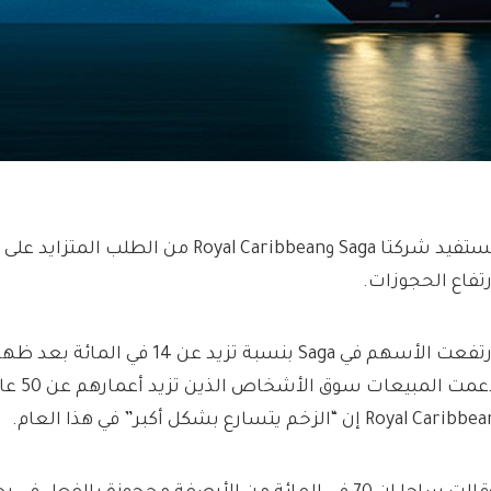
تستفيد شركتا Saga وRoyal Caribbean من الطل
رتفاع الحجوزات.
ارتفعت الأسهم في Saga بنسبة تزيد عن
دعمت المب
Royal Caribb إن “الزخم يتسارع بشكل أكبر” في هذا العام.