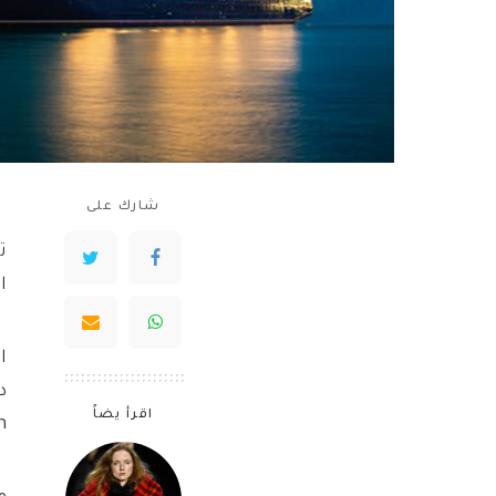
شارك على
ا
اقرأ يضاً
ean