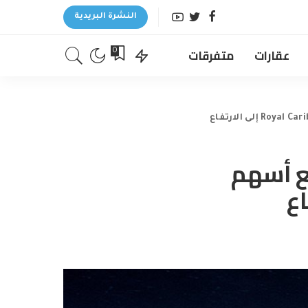
النشرة البريدية
عقارات
متفرقات
0
فع أسهم