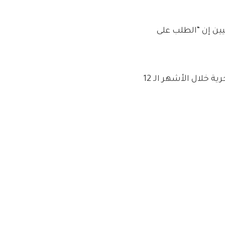
يين إن “الطلب على
وتظهر أبحاثها أن 15% من الأشخاص يخططون للقيام برحلة بحرية خلال الأشهر الـ 12