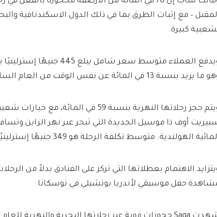
وقالت ساجا إن 70 في المائة من الأرصفة محجوزة بالفعل ف
لمقبل – مع إثبات الطرق بما في ذلك الدول الاسكندنافية والبحر
شعبية كبيرة.
ويدفع العملاء متوسط ​​سعر شامل يبلغ 5
 ما يزيد بنسبة 13 في المائة عن نفس الوقت من العام السابق.
ويتم حجز رحلاتها النهرية بنسبة 59 في المائة،
بيريت أوف ذا موسيل الجديدة التي تبحر عبر نهر الراين وتسا
مائية الهولندية. متوسط ​​تكلفة الرحلة هو 349 جنيهًا إسترلينيًا في اليوم.
يتزايد الاهتمام بعطلاتها التي تركز على الفنادق بدلاً من الرحلا
شاهدة حفل موسيقي لأندريا بوتشيلي في توسكانا.
Sa حجوزات قوية عبر رحلاتها البحرية والنهرية للعام المقبل