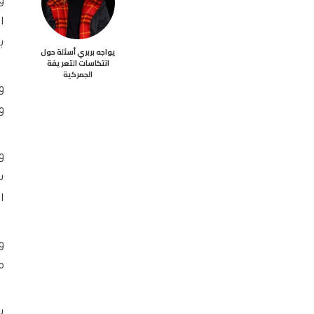
ا
ب
يواجه بربري أسئلة حول
انتكاسات التعريفة
الجمركية
وهو
س
ال
و
م
شهدت ga