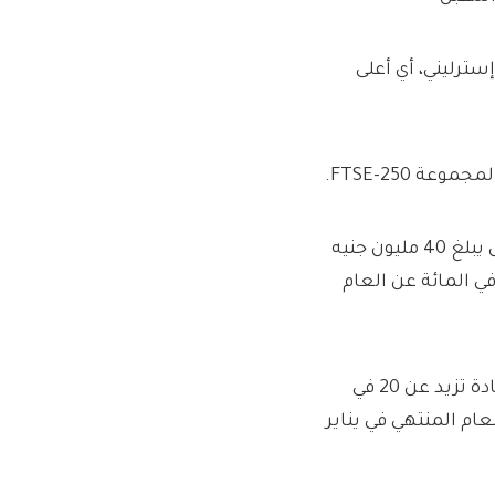
عام المقبل 132 مليون جنيه إسترليني، أي أعلى
 FTSE-250.
وقدر محللو Peel Hunt أن أرباح Saga سترتفع إلى “نطاق منخفض يبلغ 40 مليون جنيه
رليني” للعام المنتهي في يناير 2026 – بزيادة قدرها حوالي 13 في المائة عن العام
وقدر الوسيط أن الأرباح سترتفع أكثر في العام التالي، متوقعًا زيادة تزيد عن 20 في
جنيه إسترليني” للعام المنتهي في يناير