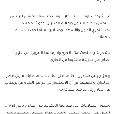
الحكم الرشيد.
في شركة ساوث إيست، كان الوقت مناسباً للاحتفال للرئيس
التنفيذي ديفيد هينتون وزملائه المديرين، وعوائد مجيدة
لمستثمري الديون والأسهم، وصنابير المياه تجف بالنسبة
للعملاء.
تشعر شركة NatWest بالحرج ولا يمكنها الهروب من الازدراء
العام على طريقة مالكيها في الخارج.
وافق رئيس صندوق التقاعد على مقابلة الناقد مايك مارتن عضو
البرلمان. والحقيقة هي أن الاستثمار في مرافق المياه في بريطانيا
في الخارج إلى حد كبير يعد كارثة.
وتتكون الإصلاحات التي تقترحها الحكومة من إلغاء برنامج Ofwat
(ليس قبل الوقت المحدد) وإنشاء نظام تنظيمي مبسط يجمع