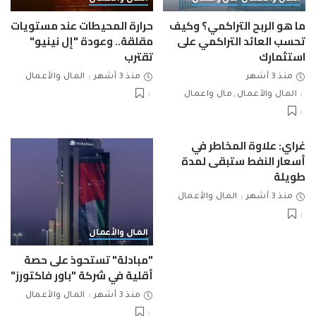
ما هو الربح التراكمي؟ وكيف
حرارة المحيطات عند مستويات
تحسب العائد التراكمي على
مقلقة.. وعودة "إل نينيو"
استثمارك
تقترب
منذ 3 أشهر
منذ 3 أشهر
المال والأعمال
المال والأعمال
مال واعمال
غراي: علاوة المخاطر في
أسعار النفط ستبقى لمدة
طويلة
منذ 3 أشهر
المال والأعمال
المال والأعمال
"مبادلة" تستحوذ على حصة
أقلية في شركة "باور فاكتورز"
منذ 3 أشهر
المال والأعمال